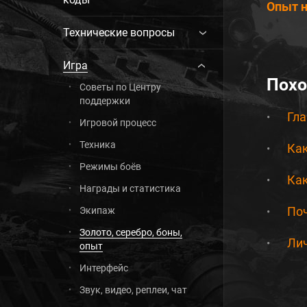
Опыт н
Технические вопросы
Игра
Похо
Советы по Центру
поддержки
Гла
Игровой процесс
Техника
Как
Режимы боёв
Как
Награды и статистика
По
Экипаж
Золото, серебро, боны,
Лич
опыт
Интерфейс
Звук, видео, реплеи, чат