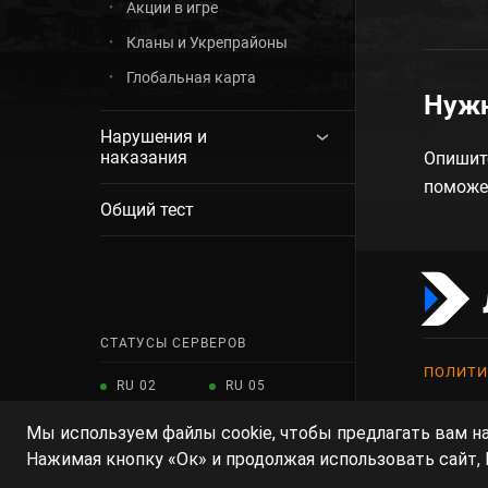
Акции в игре
Кланы и Укрепрайоны
Глобальная карта
Нуж
Нарушения и
наказания
Опишит
поможе
Общий тест
СТАТУСЫ СЕРВЕРОВ
ПОЛИТИ
RU 02
RU 05
СНГ
RU 01
RU 03
Русск
Мы используем файлы cookie, чтобы предлагать вам 
© Леста И
Показать ещё 4 сервера
Нажимая кнопку «Ок» и продолжая использовать сайт,
права на