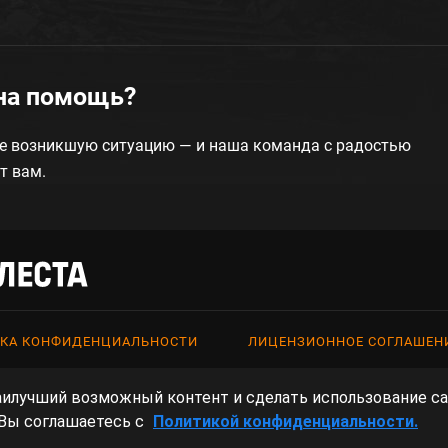
на помощь?
е возникшую ситуацию — и наша команда с радостью
т вам.
КА КОНФИДЕНЦИАЛЬНОСТИ
ЛИЦЕНЗИОННОЕ СОГЛАШЕН
ий
наилучший возможный контент и сделать использование с
гры, 2022–2026. Игры «Мир танков», «Мир кораблей», Tanks Blitz основа
 Вы соглашаетесь с
Политикой конфиденциальности.
 объекты прав третьих лиц принадлежат их законным правообладателям