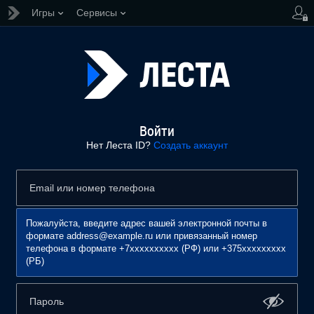
Игры
Сервисы
Войти
Нет Леста ID?
Создать аккаунт
Пожалуйста, введите адрес вашей электронной почты в
формате address@example.ru или привязанный номер
телефона в формате +7xxxxxxxxxx (РФ) или +375xxxxxxxxx
(РБ)