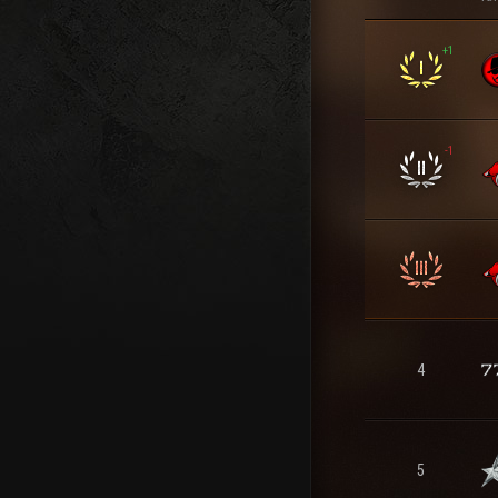
+1
-1
4
5