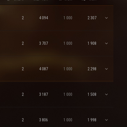
2
4 094
1 000
2 307
2
3 707
1 000
1 908
2
4 087
1 000
2 298
2
3 187
1 000
1 508
2
3 806
1 000
1 998