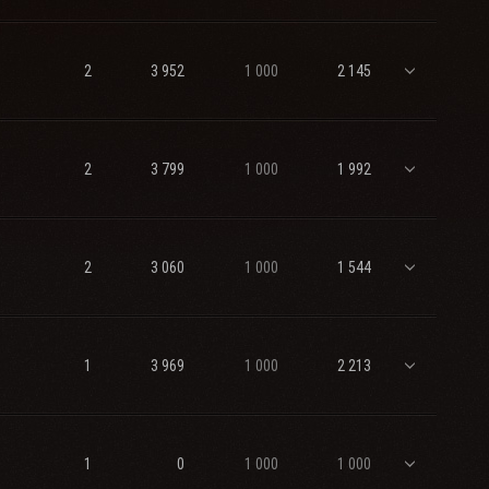
2
3 952
1 000
2 145
2
3 799
1 000
1 992
2
3 060
1 000
1 544
1
3 969
1 000
2 213
1
0
1 000
1 000