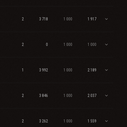
2
3 718
1 000
1 917
2
0
1 000
1 000
1
3 992
1 000
2 189
2
3 846
1 000
2 037
2
3 262
1 000
1 559