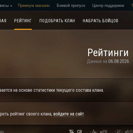
висы
Премиум магазин
Боевой пропуск
Центр поддержки
Реферальная программа
НАЯ
РЕЙТИНГ
ПОДОБРАТЬ КЛАН
НАБРАТЬ БОЙЦОВ
Рейтинги
Данные на
06.08.2026
ается на основе статистики текущего состава клана.
еть рейтинг своего клана,
войдите на сайт
.
ан
CR
wPR
aB/D