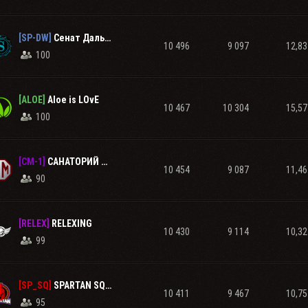
[SP-DW]
Сенат Дальнего Востока
10 496
9 097
12,83
100
[ALOE]
Aloe is LOvE
10 467
10 304
15,57
100
[CM-1]
САНАТОРИЙ ▬ СМЕРШ
10 454
9 087
11,46
90
[RELEX]
RELEXING
10 430
9 114
10,32
99
[SP_SQ]
SPARTAN SQUAD
10 411
9 467
10,75
95