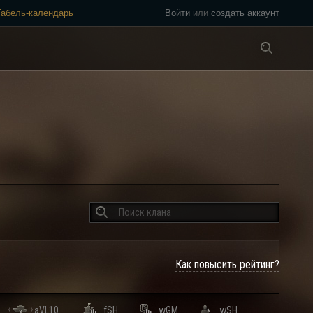
Табель-календарь
Войти
или
создать аккаунт
Везде
Как повысить рейтинг?
aVL10
fSH
wGM
wSH