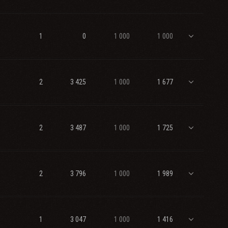
1
0
1 000
1 000
2
3 425
1 000
1 677
2
3 487
1 000
1 725
2
3 796
1 000
1 989
1
3 047
1 000
1 416