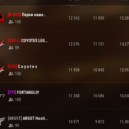
[R-BOY]
Парни нашего времени
12 163
11 000
15,28
100
[CYS-L]
COYOTES LEGACY
12 076
11 151
14,37
99
[CYS]
C o y o t e s
11 958
10 843
13,95
100
[777]
FORTANULO!
11 358
10 686
10,54
100
[ARGST]
ARGST Hooligan's
10 971
9 813
11,40
99