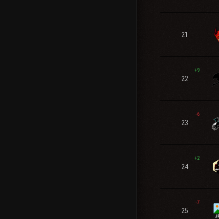
21
+9
22
-6
23
+2
24
-7
25