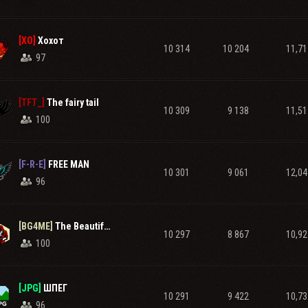
[XO]
Хохот
10 314
10 204
11,71
97
[TFT_]
The fairy tail
10 309
9 138
11,51
100
[F-R-E]
FREE MAN
10 301
9 061
12,04
96
[BG4ME]
The Beautiful G4ME
10 297
8 867
10,92
100
[JPG]
ШПЕГ
10 291
9 422
10,73
96