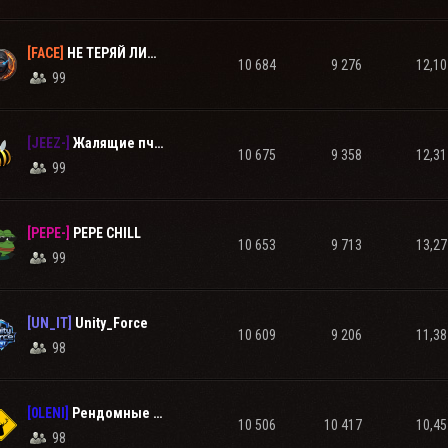
[FACE]
НЕ ТЕРЯЙ ЛИЦО BRO (ノಠ益ಠ)ノ彡┻┻
10 684
9 276
12,10
99
[JEEZ-]
Жалящие пчёлки!
10 675
9 358
12,31
99
[PEPE-]
PEPE CHILL
10 653
9 713
13,27
99
[UN_IT]
Unity_Force
10 609
9 206
11,38
98
[0LENI]
Рендомные Oлени
10 506
10 417
10,45
98