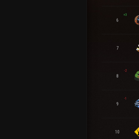
+3
6
7
-2
8
-1
9
10