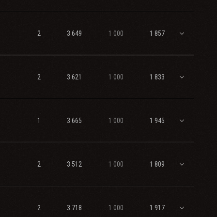
2
3 649
1 000
1 857
2
3 621
1 000
1 833
1
3 665
1 000
1 945
2
3 512
1 000
1 809
2
3 718
1 000
1 917