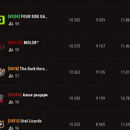
[4SIDE]
FOUR SIDE GAMING....
10 392
9 059
11,88
98
[MOLOR]
MOLOR™
10 373
9 107
11,46
99
[VAYB]
The Dark Horse™
10 362
9 135
11,01
97
[REDKN]
Алые рыцари
10 343
9 199
10,78
99
[URFO]
Ural Lizards
10 333
8 965
11,59
96