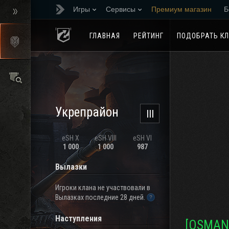
Игры
Сервисы
Премиум магазин
Б
Реферальная програм
ГЛАВНАЯ
РЕЙТИНГ
ПОДОБРАТЬ К
Укрепрайон
III
eSH X
eSH VIII
eSH VI
1 000
1 000
987
Вылазки
Игроки клана не участвовали в
Вылазках последние 28 дней.
Наступления
[OSMAN