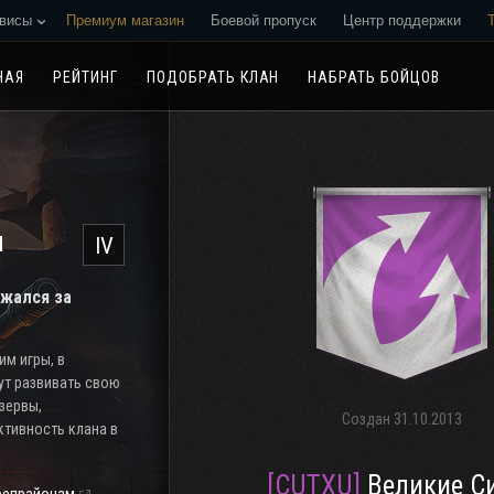
висы
Премиум магазин
Боевой пропуск
Центр поддержки
Реферальная программа
НАЯ
РЕЙТИНГ
ПОДОБРАТЬ КЛАН
НАБРАТЬ БОЙЦОВ
н
IV
ажался за
м игры, в
ут развивать свою
езервы,
Создан
31.10.2013
тивность клана в
[CUTXU]
Великие С