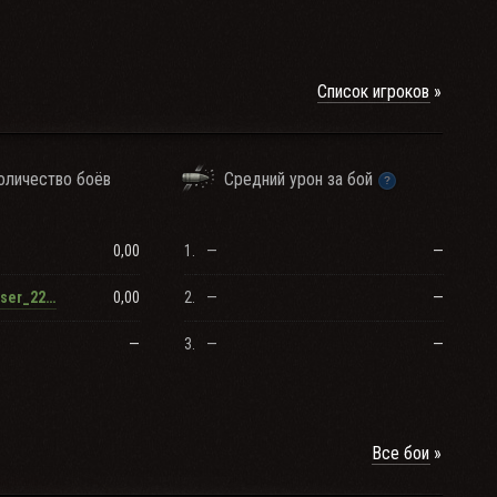
Список игроков
оличество боёв
Средний урон за бой
0,00
1.
—
—
0,00
2.
—
—
RenamedUser_22893635
—
3.
—
—
Все бои