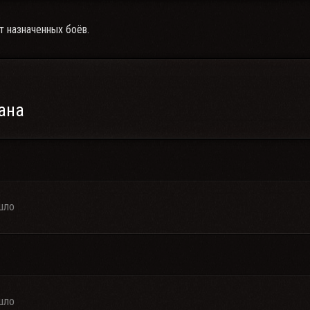
т назначенных боёв.
ана
шло
шло