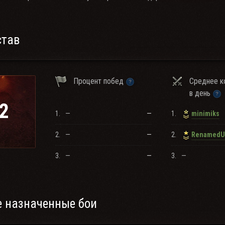
став
Процент побед
Среднее к
в день
2
1.
—
—
1.
minimiks
2.
—
—
2.
3.
—
—
3.
—
 назначенные бои