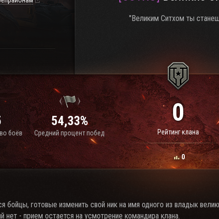
репрайонам
"Великим Ситхом ты станеш
0
5
54,33%
Рейтинг клана
во боёв
Средний процент побед
0
я бойцы, готовые изменить свой ник на имя одного из владык велик
й нет - прием остается на усмотрение командира клана.