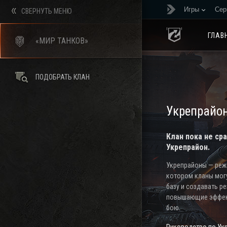
Игры
Сер
СВЕРНУТЬ МЕНЮ
ГЛАВ
«МИР ТАНКОВ»
ПОДОБРАТЬ КЛАН
Укрепрайо
Клан пока не ср
Укрепрайон.
Укрепрайоны — режи
котором кланы мог
базу и создавать р
повышающие эффек
бою.