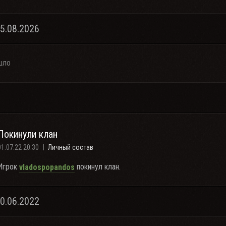
05.08.2026
шло
Покинули клан
01.07.22 20:30
Личный состав
Игрок
покинул клан.
vladospopandos
30.06.2022