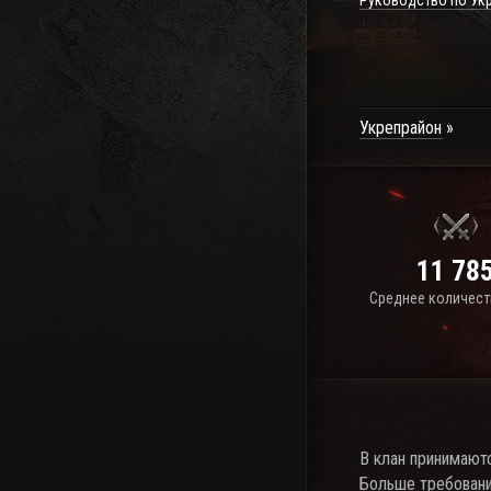
Руководство по Ук
Укрепрайон
11 78
Среднее количест
В клан принимаютс
Больше требовани