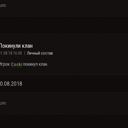
шло
Покинули клан
31.08.18 16:00
Личный состав
Игрок
покинул клан.
Cocki
30.08.2018
шло