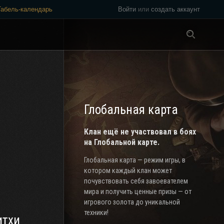
Табель-календарь
Войти
или
создать аккаунт
Везде
Глобальная карта
Клан ещё не участвовал в боях
на Глобальной карте.
Глобальная карта — режим игры, в
котором каждый клан может
почувствовать себя завоевателем
мира и получить ценные призы — от
игрового золота до уникальной
техники!
итхи