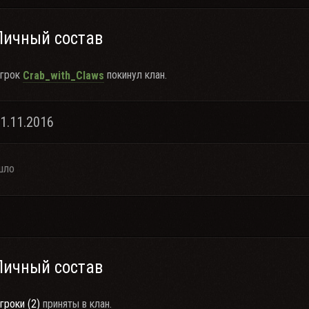
Личный состав
грок
покинул клан.
Crab_with_Claws
11.11.2016
шло
Личный состав
гроки (2)
приняты в клан.