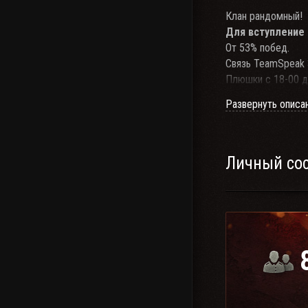
Клан рандомный!
Для вступление 
От 53% побед.
Связь TeamSpeak 3
Плюшки с 18-00 д
К нам в клан мож
Развернуть описа
офицерским соста
Личный со