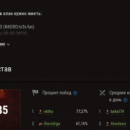
в клан нужно иметь:
 (AKORD.ts3x.fun)
о 00-00 (МСК)
но попасть оставив свою заявку
по данной ссылке
или обговорив сво
ние
вом клана.
став
Процент побед
Среднее к
в день
85
1.
77,27%
1.
okthx
bakal74
2.
61,16%
2.
iSereGga
Vandeus