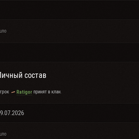
шло
Личный состав
грок
принят в клан.
Ratigor
09.07.2026
шло