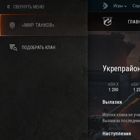
Игры
Сер
СВЕРНУТЬ МЕНЮ
ГЛАВ
«МИР ТАНКОВ»
ПОДОБРАТЬ КЛАН
Укрепрайо
eSH X
eSH V
1 200
1 2
Вылазки
Игроки клана не уч
Вылазках последние
Наступления