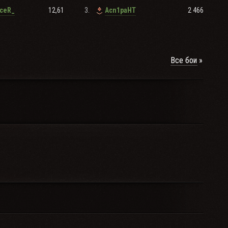
12,61
3.
2 466
ceR_
Acn1paHT
Все бои