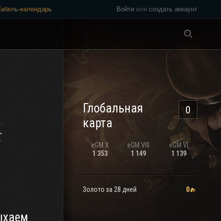
Табель-календарь
Войти
или
создать аккаунт
Везде
Глобальная
0
карта
eGM
X
eGM
VIII
eGM
VI
1 353
1 149
1 139
Золото за 28 дней
0
ыхаем