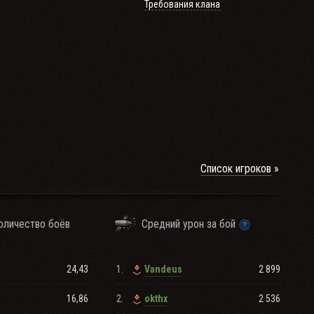
Требования клана
е вступление с
Список игроков
оличество боёв
Средний урон за бой
24,43
1.
2 899
Vandeus
16,86
2.
2 536
okthx