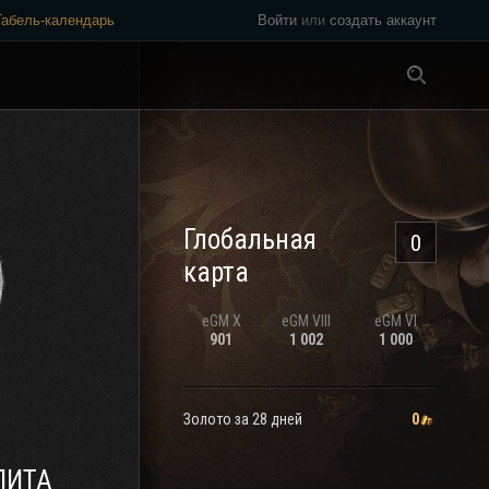
Табель-календарь
Войти
или
создать аккаунт
Везде
Глобальная
0
карта
eGM
X
eGM
VIII
eGM
VI
901
1 002
1 000
Золото за 28 дней
0
ЛИТА