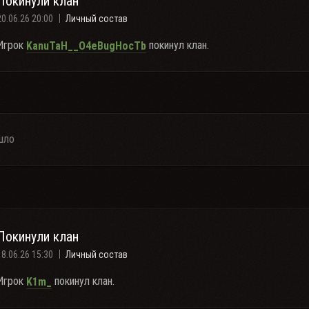
Покинули клан
20.06.26 20:00
Личный состав
Игрок
покинул клан.
KanuTaH__O4eBugHocTb
шло
Покинули клан
18.06.26 15:30
Личный состав
Игрок
покинул клан.
K1m_