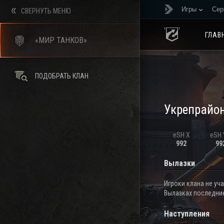
Игры
Сер
СВЕРНУТЬ МЕНЮ
ГЛАВ
«МИР ТАНКОВ»
ПОДОБРАТЬ КЛАН
Укрепрайо
eSH X
eSH V
992
99
Вылазки
Игроки клана не уч
Вылазках последние
Наступления