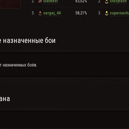
2.
63,02%
2.
iDarkest
crazyrash
3.
58,21%
3.
sergej_44
supernac
 назначенные бои
т назначенных боёв.
ана