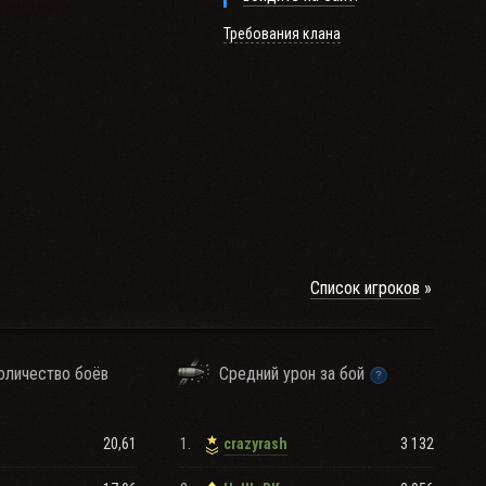
Требования клана
АНДИРУ БОЯ.
Список игроков
оличество боёв
Средний урон за бой
20,61
1.
3 132
crazyrash