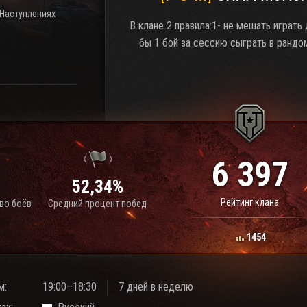
 Наступлениях
В клане 2 правила:1- не мешать играть 
бы 1 бой за сессию сыграть в рандо
6 397
1
52,34%
Рейтинг клана
во боёв
Средний процент побед
1454
м:
19:00–18:30
7 дней в неделю