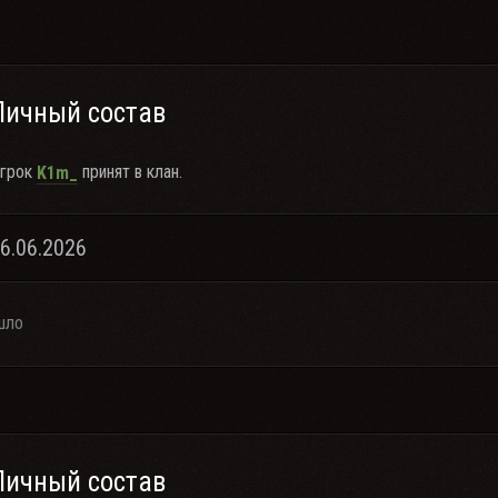
Личный состав
грок
принят в клан.
K1m_
16.06.2026
шло
Личный состав