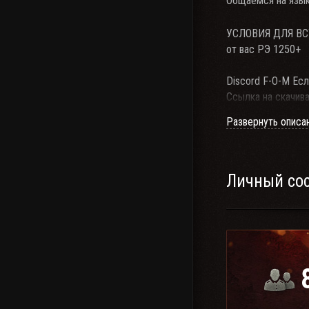
Общаемся на язык
УСЛОВИЯ ДЛЯ ВС
от вас РЭ 1250+
Discord F-O-M Есл
Ссылка на скачива
Ссылка на наш кана
Развернуть описа
Сайт клана :
F-O-M
ЗАХОДЯ В КЛАН, 
-ПОЛНОСТЬЮ И Б
Личный со
-НЕ ОСКОРБЛЯТ
-НЕ МЕШАТЬ ИГР