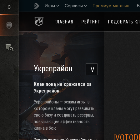
Игры
Сервисы
Премиум магазин
Б
Реферальная програм
ГЛАВНАЯ
РЕЙТИНГ
ПОДОБРАТЬ К
Укрепрайон
IV
Клан пока не сражался за
Укрепрайон.
Укрепрайоны — режим игры, в
котором кланы могут развивать
свою базу и создавать резервы,
повышающие эффективность
клана в бою.
[VOTOD