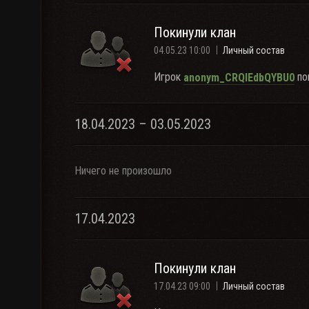
Покинули клан
04.05.23 10:00
Личный состав
Игрок
пок
anonym_CRQIEdbQYBU0
18.04.2023 – 03.05.2023
Ничего не произошло
17.04.2023
Покинули клан
17.04.23 09:00
Личный состав