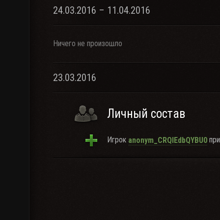
24.03.2016 – 11.04.2016
Ничего не произошло
23.03.2016
Личный состав
Игрок
при
anonym_CRQIEdbQYBU0