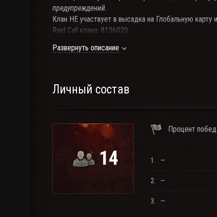
предупреждений.
Клан НЕ участвует в высадка на Глобальную карту 
Raid Call клана: 8136020
================================================
Развернуть описание
ВРЕМЕННАЯ ИНФОРМАЦИЯ:
================================================
Уважаемые пользователи,осталось всего 30 свобо
Личный состав
Процент побед
14
1.
—
2.
—
3.
—