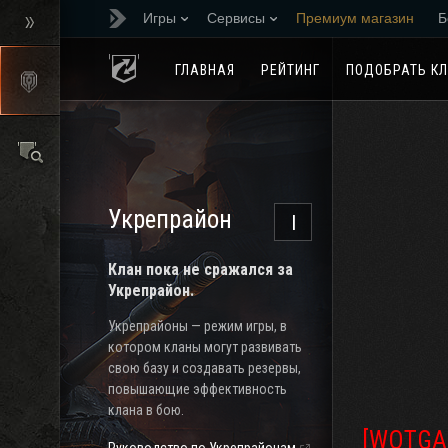
Игры
Сервисы
Премиум магазин
Б
Реферальная програм
ГЛАВНАЯ
РЕЙТИНГ
ПОДОБРАТЬ К
Укрепрайон
I
Клан пока не сражался за
Укрепрайон.
Укрепрайоны — режим игры, в
котором кланы могут развивать
свою базу и создавать резервы,
повышающие эффективность
клана в бою.
[WOTGA