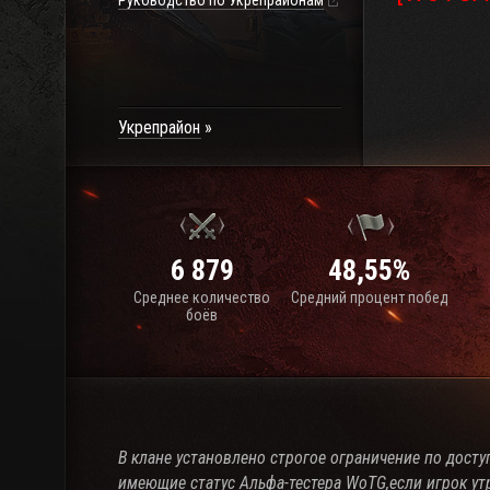
Руководство по Укрепрайонам
Укрепрайон
6 879
48,55%
Среднее количество
Средний процент побед
боёв
В клане установлено строгое ограничение по досту
имеющие статус Альфа-тестера WoTG,если игрок утр