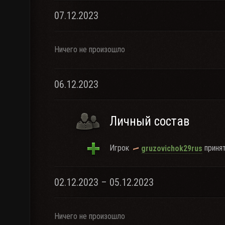
07.12.2023
Ничего не произошло
06.12.2023
Личный состав
Игрок
принят
gruzovichok29rus
02.12.2023 – 05.12.2023
Ничего не произошло