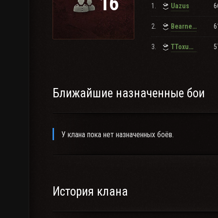
16
1.
6
Uazus
2.
6
Bearnedog
3.
5
TToxumumejIb_meHeu
Ближайшие назначенные бои
У клана пока нет назначенных боёв.
История клана