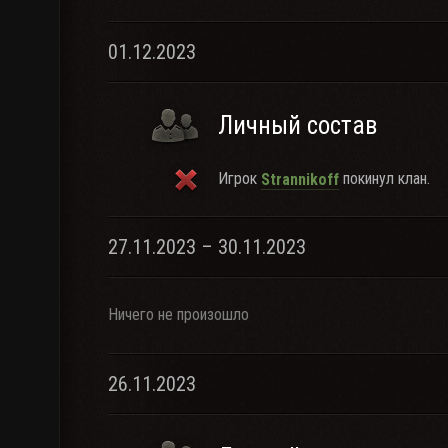
01.12.2023
Личный состав
Игрок
покинул клан.
Strannikoff
27.11.2023 – 30.11.2023
Ничего не произошло
26.11.2023