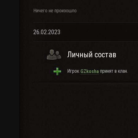
Ничего не произошло
26.02.2023
Личный состав
Игрок
принят в клан.
GZkosha