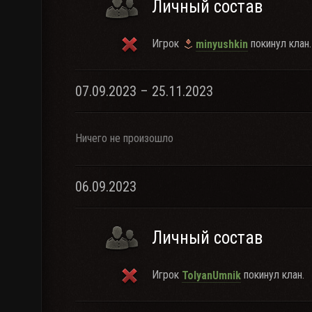
Личный состав
Игрок
покинул клан.
minyushkin
07.09.2023 – 25.11.2023
Ничего не произошло
06.09.2023
Личный состав
Игрок
покинул клан.
TolyanUmnik