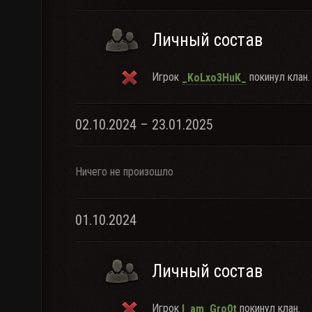
Личный состав
Игрок
покинул клан.
_KoLxo3HuK_
02.10.2024 – 23.01.2025
Ничего не произошло
01.10.2024
Личный состав
Игрок
покинул клан.
I_am_Gro0t