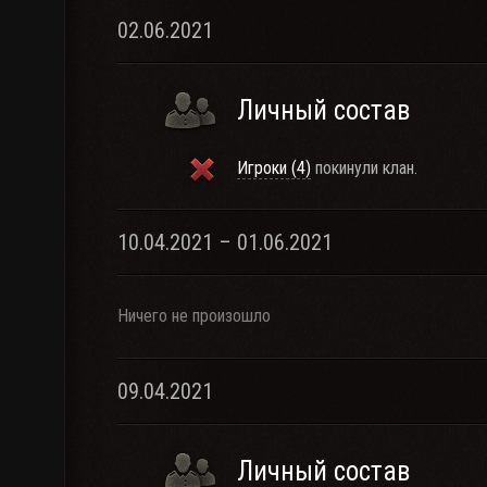
02.06.2021
Личный состав
Игроки (4)
покинули клан.
10.04.2021 – 01.06.2021
Ничего не произошло
09.04.2021
Личный состав