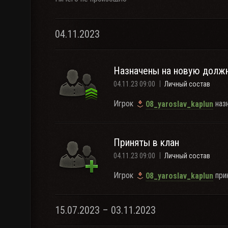
04.11.2023
Назначены на новую долж
04.11.23 09:00
Личный состав
Игрок
назн
08_yaroslav_kaplun
Приняты в клан
04.11.23 09:00
Личный состав
Игрок
прин
08_yaroslav_kaplun
15.07.2023 – 03.11.2023