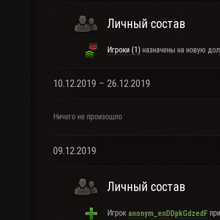
Личный состав
Игроки (1)
назначены на новую дол
10.12.2019 – 26.12.2019
Ничего не произошло
09.12.2019
Личный состав
Игрок
при
anonym_enDDpkGdzedF