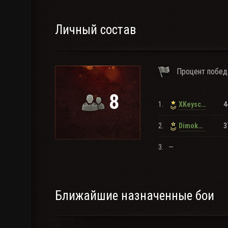
Личный состав
Процент побед
8
1.
4
XKeyscore
2.
3
Dimok171
3.
—
Ближайшие назначенные бои