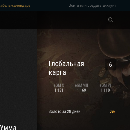
Табель-календарь
Войти
или
создать аккаунт
Везде
Глобальная
6
карта
eGM
X
eGM
VIII
eGM
VI
1 131
1 169
1 110
Золото за 28 дней
0
_Умма_