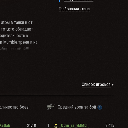
Требования клана
игры в танки и от
 тот,кто обладает
одительность к
в Mumble,трене и на
бор за тобой!!!
Список игроков
оличество боёв
Средний урон за бой
21,18
1.
3 415
Xattab
_Odin_iz_yMMbl_