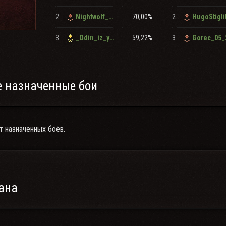
2.
70,00%
2.
Nightwolf_95
HugoStigli
3.
59,22%
3.
_Odin_iz_yMMbl_
Gorec_05_
 назначенные бои
т назначенных боёв.
ана