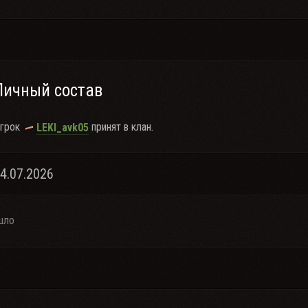
Личный состав
грок
принят в клан.
LEKI_avk05
04.07.2026
шло