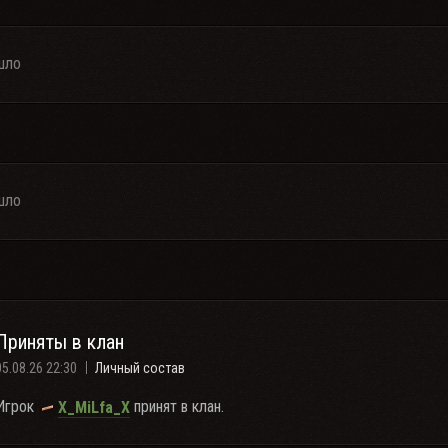
шло
шло
Приняты в клан
05.08.26 22:30
Личный состав
Игрок
принят в клан.
X_MiLfa_X