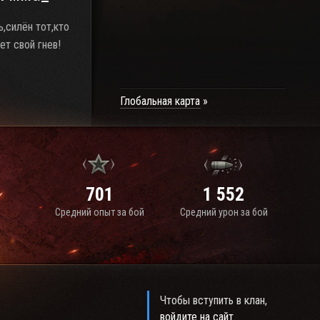
,силён тот,кто
т свой гнев!
Глобальная карта
701
1 552
Средний опыт за бой
Средний урон за бой
Чтобы вступить в клан,
войдите на сайт
.