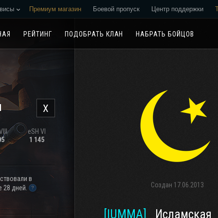
висы
Премиум магазин
Боевой пропуск
Центр поддержки
Реферальная программа
НАЯ
РЕЙТИНГ
ПОДОБРАТЬ КЛАН
НАБРАТЬ БОЙЦОВ
н
X
III
eSH VI
05
1 145
аствовали в
Создан
17.06.2013
 28 дней.
[IUMMA]
_Исламская