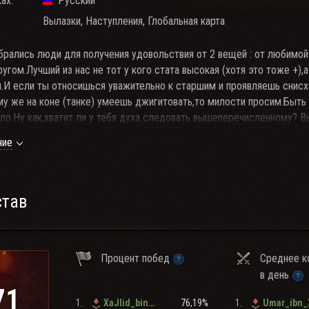
ах:
Русский
Вылазки, Наступления, Глобальная карта
рались люди для получения удовольствия от 2 вещей : от любимой 
угом.Лучший из нас не тот у кого стата высокая (хотя это тоже +),а
.И если ты относишься уважительно к старшим и проявляешь снисх
му же на коне (танке) умеешь джигитовать,то милости просим.Быть 
ло.Ну как,хватит ли у тебя духа следовать вышеперечисленному? Вы
контактах
ние
АНДИДАТАМ НА ВСТУПЛЕНИЕ В КЛАН:
 в ангаре, не считая АРТ
 побед не ниже 53%
став
овой связи
TeamSpeak
йтинг эффек-сти: 1300+ по версии
-Wot-news -
4/7 Прайм - тайм с 20:00 до 24:00
Процент побед
Среднее к
РОСЬБА - ВНИМАТЕЛЬНО ЧИТАТЬ ТРЕБОВАНИЯ!!!
в день
71
1.
76,19%
1.
XaJlid_bin_Valid
Umar_ibn_