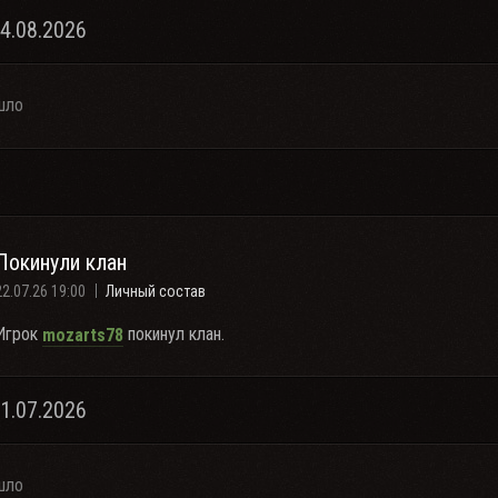
04.08.2026
шло
Покинули клан
22.07.26 19:00
Личный состав
Игрок
покинул клан.
mozarts78
21.07.2026
шло