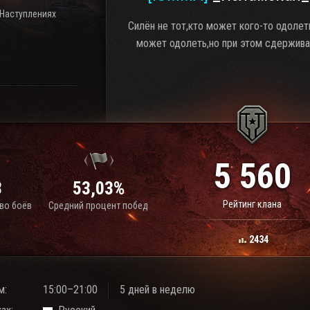
 Наступлениях
Силён не тот,кто может кого-то одолеть
может одолеть,но при этом сдерживае
5 560
3
53,03%
Рейтинг клана
во боёв
Средний процент побед
2434
м:
15:00–21:00
5 дней в неделю