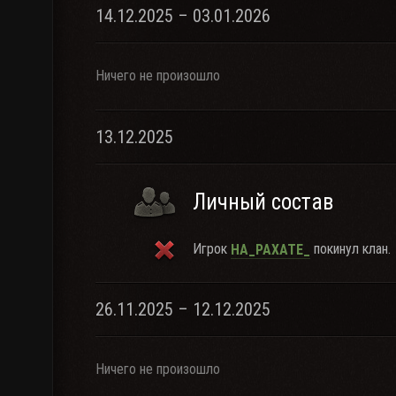
14.12.2025 – 03.01.2026
Ничего не произошло
13.12.2025
Личный состав
Игрок
покинул клан.
HA_PAXATE_
26.11.2025 – 12.12.2025
Ничего не произошло