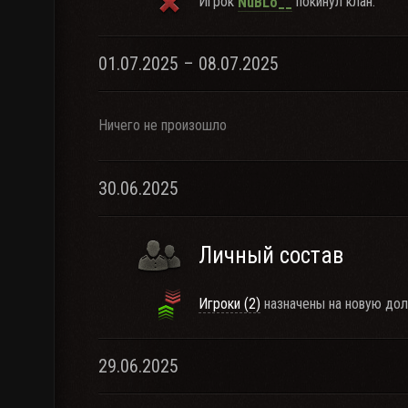
Игрок
покинул клан.
NuBLo__
01.07.2025 – 08.07.2025
Ничего не произошло
30.06.2025
Личный состав
Игроки (2)
назначены на новую дол
29.06.2025