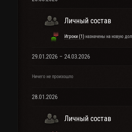
Личный состав
Игроки (1)
назначены на новую дол
29.01.2026 – 24.03.2026
Ничего не произошло
28.01.2026
Личный состав