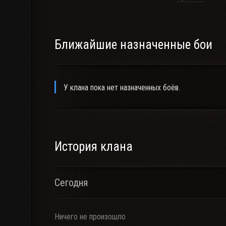
Ближайшие назначенные бои
У клана пока нет назначенных боёв.
История клана
Сегодня
Ничего не произошло