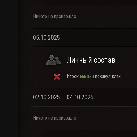
Ничего не произошло
05.10.2025
Личный состав
Игрок
покинул клан.
Nik0zil
02.10.2025 – 04.10.2025
Ничего не произошло