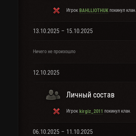
Игрок
покинул клан.
BAHLLIOTHUK
13.10.2025 – 15.10.2025
Ничего не произошло
12.10.2025
Личный состав
Игрок
покинул клан.
kirgiz_2011
06.10.2025 – 11.10.2025