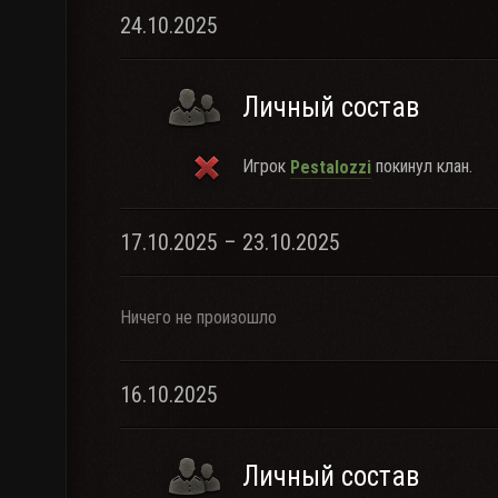
24.10.2025
Личный состав
Игрок
покинул клан.
Pestalozzi
17.10.2025 – 23.10.2025
Ничего не произошло
16.10.2025
Личный состав