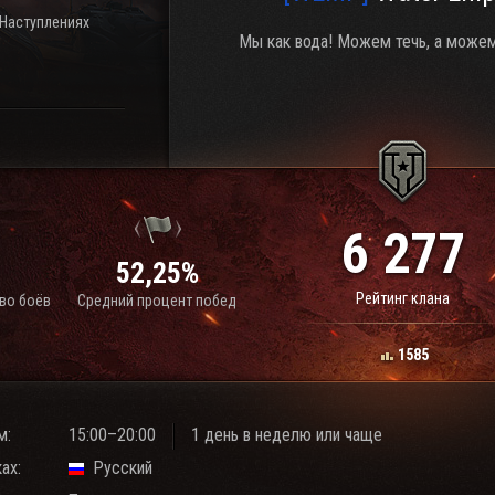
 Наступлениях
Мы как вода! Можем течь, а можем
6 277
1
52,25%
Рейтинг клана
во боёв
Средний процент побед
1585
м:
15:00–20:00
1 день в неделю или чаще
ах:
Русский