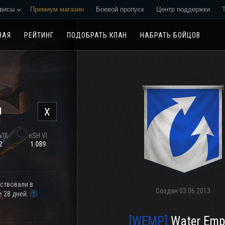
висы
Премиум магазин
Боевой пропуск
Центр поддержки
Реферальная программа
НАЯ
РЕЙТИНГ
ПОДОБРАТЬ КЛАН
НАБРАТЬ БОЙЦОВ
н
X
III
eSH VI
2
1 089
аствовали в
Создан
03.06.2013
 28 дней.
[WEMP]
Water Emp