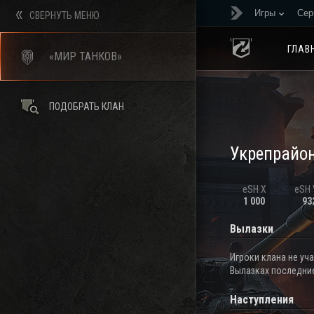
Игры
Сер
СВЕРНУТЬ МЕНЮ
ГЛАВ
«МИР ТАНКОВ»
ПОДОБРАТЬ КЛАН
Укрепрайо
eSH X
eSH V
1 000
93
Вылазки
Игроки клана не уч
Вылазках последние
Наступления