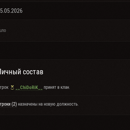
15.05.2026
шло
Личный состав
грок
принят в клан.
__ChiDoRiK__
гроки (2)
назначены на новую должность.