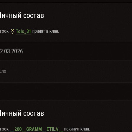
Личный состав
грок
принят в клан.
Tols_31
22.03.2026
шло
Личный состав
грок
покинул клан.
__200__GRAMM__ETILA__