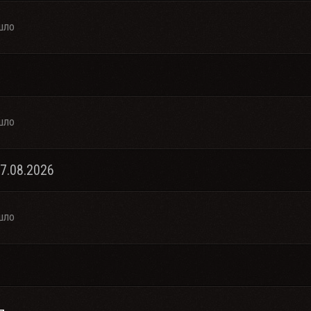
шло
шло
07.08.2026
шло