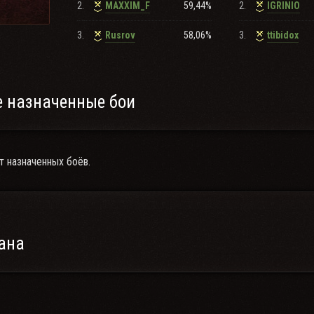
2.
59,44%
2.
MAXXIM_F
IGRINIO
в каждый день на серебро и различный опыт с 8.00 до 23.00 (по М
общением
3.
58,06%
3.
Rusrov
ttibidox
ении ЛБЗ
т!
нию.
 назначенные бои
для хорошего человека место всегда найдётся!
т назначенных боёв.
ана