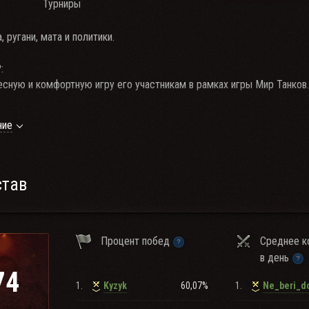
Турниры
 ругани, мата и политики.
:
есную и комфортную игру его участникам в рамках игры Мир Танков.
ения:
ние
Взводом в рандоме и различных режимах, под резервами клана.
 Клан:
новцам
став
8500+
1+
и 10 лвл: 30+
Процент побед
Среднее к
в день
ожить мы:
74
ив
1.
60,07%
1.
Kyzyk
Ne_beri_d
е: Командира подразделения.
чать резервы если более 10 онлайна