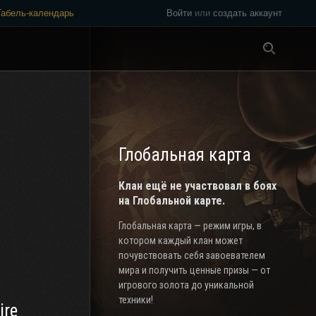
Табель-календарь
Войти
или
создать аккаунт
Везде
Глобальная карта
Клан ещё не участвовал в боях
на Глобальной карте.
Глобальная карта — режим игры, в
котором каждый клан может
почувствовать себя завоевателем
мира и получить ценные призы — от
игрового золота до уникальной
техники!
ire