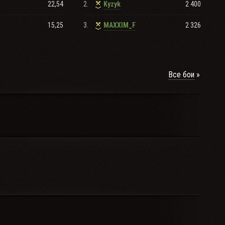
22,54
2.
2 400
Kyzyk
СК)
15,25
3.
2 326
MAXXIM_F
Все бои