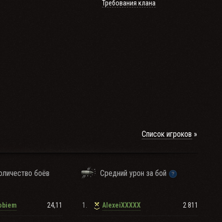
Требования клана
Список игроков
оличество боёв
Средний урон за бой
24,11
1.
2 811
obiem
AlexeiXXXXX