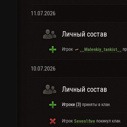
11.07.2026
Личный состав
Игрок
пр
__Malenkiy_tankist__
10.07.2026
Личный состав
Игроки (3)
приняты в клан.
Игрок
покинул клан.
Seven1five