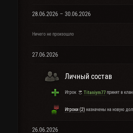
28.06.2026 – 30.06.2026
Ничего не произошло
27.06.2026
Личный состав
Игрок
принят в клан
Titaniym77
Игроки (2)
назначены на новую дол
26.06.2026