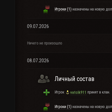
Игроки (1)
назначены на новую дол
09.07.2026
Ничего не произошло
08.07.2026
Личный состав
Игрок
принят в клан.
vatcik911
Игроки (1)
назначены на новую дол