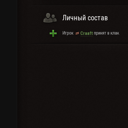
Личный состав
Игрок
принят в клан.
Craaft