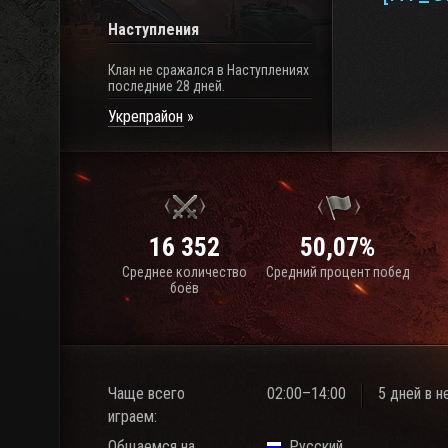
Наступления
Клан не сражался в Наступлениях
последние 28 дней.
Укрепрайон
16 352
50,07%
Среднее количество
Средний процент побед
боёв
Чаще всего
02:00–14:00
5 дней в 
играем:
Общаемся на
Русский