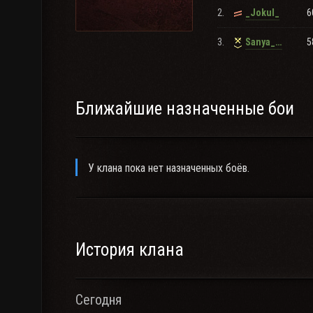
2.
6
_Jokul_
3.
5
Sanya_STEPNOGORSK
Ближайшие назначенные бои
У клана пока нет назначенных боёв.
История клана
Сегодня