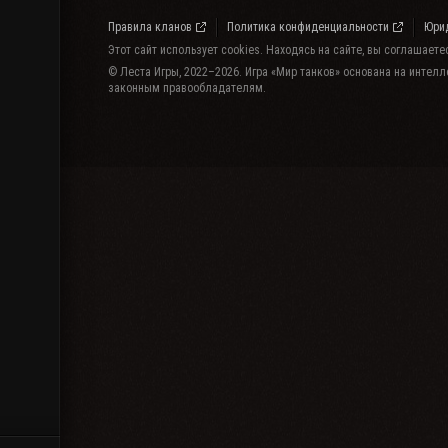
Правила кланов
Политика конфиденциальности
Юри
Этот сайт использует cookies. Находясь на сайте, вы соглашает
© Леста Игры, 2022–2026. Игра «Мир танков» основана на интелл
законным правообладателям.