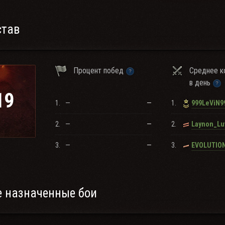
став
Процент побед
Среднее к
в день
19
1.
—
—
1.
999LeViN9
2.
—
—
2.
Laynon_Lu
3.
—
—
3.
EVOLUTIO
 назначенные бои