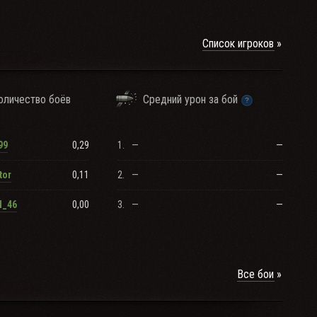
Список игроков
оличество боёв
Средний урон за бой
0,29
1.
—
—
99
0,11
2.
—
—
tor
0,00
3.
—
—
N_46
Все бои