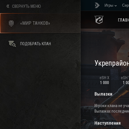
Игры
Сер
СВЕРНУТЬ МЕНЮ
ГЛАВ
«МИР ТАНКОВ»
ПОДОБРАТЬ КЛАН
Укрепрайо
eSH X
eSH V
1 000
1 0
Вылазки
Игроки клана не уч
Вылазках последние
Наступления