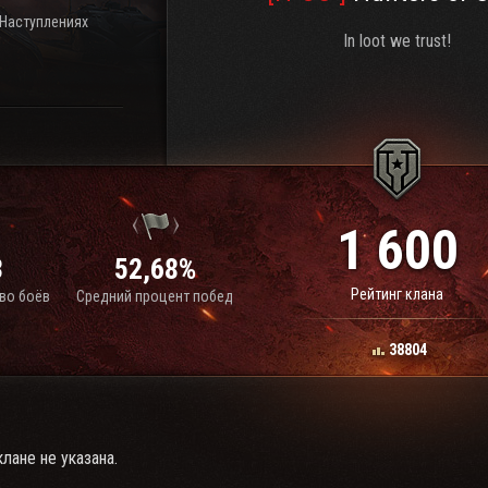
 Наступлениях
In loot we trust!
1 600
3
52,68%
Рейтинг клана
во боёв
Средний процент побед
38804
лане не указана.