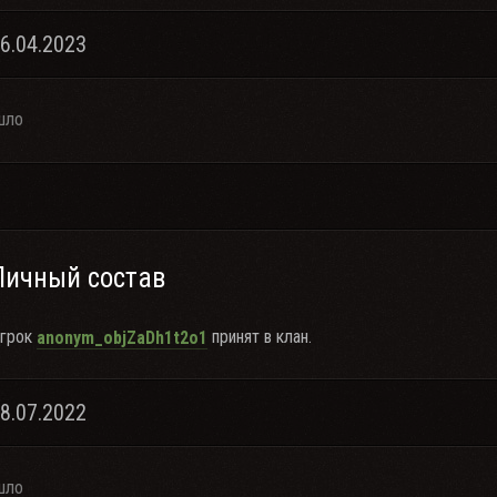
16.04.2023
шло
Личный состав
грок
принят в клан.
anonym_objZaDh1t2o1
08.07.2022
шло