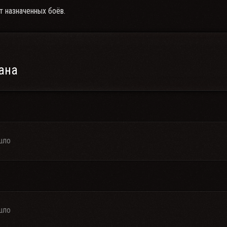
т назначенных боёв.
ана
шло
шло