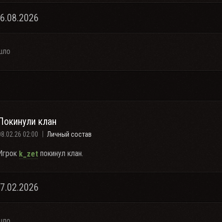
06.08.2026
шло
Покинули клан
08.02.26 02:00
Личный состав
Игрок
покинул клан.
k_zet
07.02.2026
шло