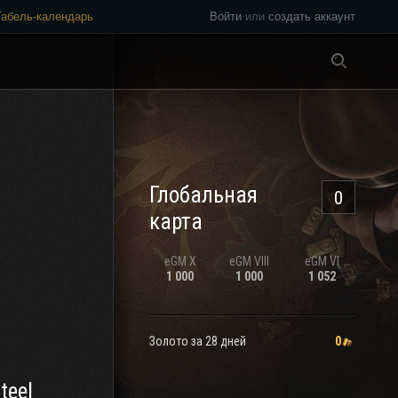
Табель-календарь
Войти
или
создать аккаунт
Везде
Глобальная
0
карта
eGM
X
eGM
VIII
eGM
VI
1 000
1 000
1 052
Золото за 28 дней
0
teel