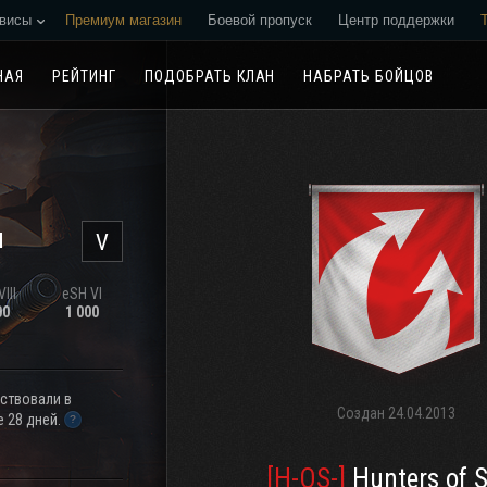
висы
Премиум магазин
Боевой пропуск
Центр поддержки
Реферальная программа
НАЯ
РЕЙТИНГ
ПОДОБРАТЬ КЛАН
НАБРАТЬ БОЙЦОВ
н
V
III
eSH VI
00
1 000
аствовали в
Создан
24.04.2013
 28 дней.
[H-OS-]
Hunters of S