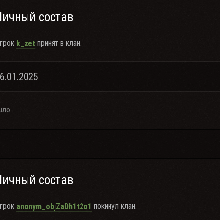
Личный состав
грок
принят в клан.
k_zet
26.01.2025
шло
Личный состав
грок
покинул клан.
anonym_objZaDh1t2o1