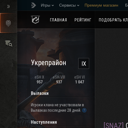
Игры
Сервисы
Премиум магазин
Б
Реферальная програм
ГЛАВНАЯ
РЕЙТИНГ
ПОДОБРАТЬ К
Укрепрайон
IX
eSH X
eSH VIII
eSH VI
957
937
1 047
Вылазки
Игроки клана не участвовали в
Вылазках последние 28 дней.
Наступления
[SNAZ]
Отд