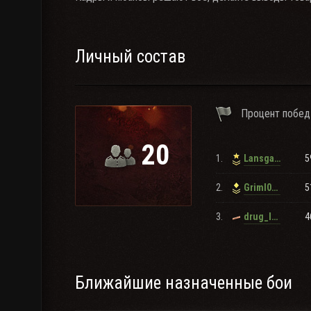
Личный состав
Процент побед
20
1.
5
Lansgaard
2.
5
Griml0ck
3.
4
drug_lord
Ближайшие назначенные бои