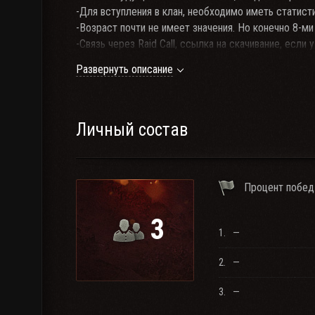
-Для вступления в клан, необходимо иметь статист
-Возраст почти не имеет значения. Но конечно 8-ми
-Связь через Raid Call, ссылка на скачивание, если у
http://soft.oszone.net/program/10882/Raidcall
Развернуть описание
-В Raid Call сидеть не обязательно, по желанию, хо
-Вот ID Raid Call: 5971706
-По всем вопросам обращаться к командиру или к 
Личный состав
Процент побед
3
1.
—
2.
—
3.
—