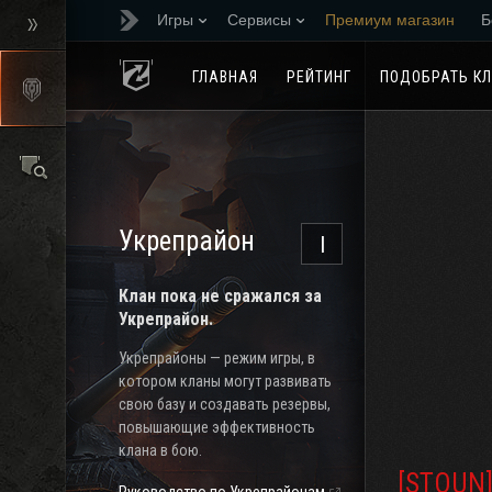
Игры
Сервисы
Премиум магазин
Б
Реферальная програм
ГЛАВНАЯ
РЕЙТИНГ
ПОДОБРАТЬ К
Укрепрайон
I
Клан пока не сражался за
Укрепрайон.
Укрепрайоны — режим игры, в
котором кланы могут развивать
свою базу и создавать резервы,
повышающие эффективность
клана в бою.
[STOUN