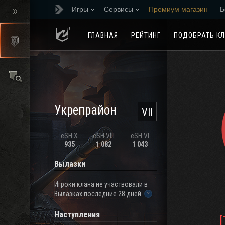
Игры
Сервисы
Премиум магазин
Б
Реферальная програм
ГЛАВНАЯ
РЕЙТИНГ
ПОДОБРАТЬ К
Укрепрайон
VII
eSH X
eSH VIII
eSH VI
935
1 082
1 043
Вылазки
Игроки клана не участвовали в
Вылазках последние 28 дней.
Наступления
[