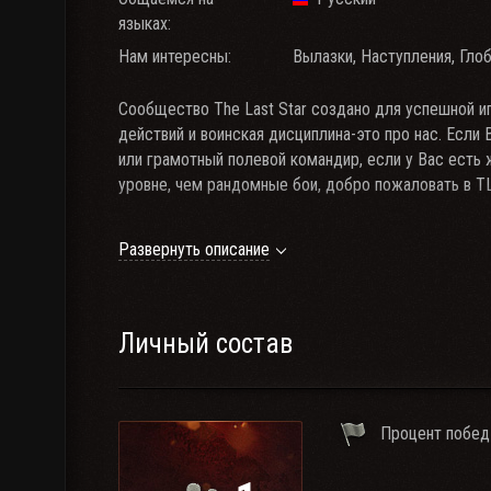
языках:
Нам интересны:
Вылазки, Наступления, Гло
Сообщество The Last Star создано для успешной и
действий и воинская дисциплина-это про нас. Если
или грамотный полевой командир, если у Вас есть
уровне, чем рандомные бои, добро пожаловать в T
С условиями вступления можно ознакомиться
здес
Развернуть описание
Заявки принимаются через
Военкомат
★
Наш сайт
★
ВКонтакте
★
Личный состав
Процент побед