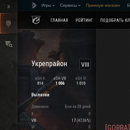
Игры
Сервисы
Премиум магазин
Б
Реферальная програм
ГЛАВНАЯ
РЕЙТИНГ
ПОДОБРАТЬ К
Укрепрайон
VIII
eSH X
eSH VIII
eSH VI
814
1 006
1 010
Вылазки
Дивизион
Бои за 28 дней
X
0
VIII
17
(
47,06%
)
[GORRA]
VI
0