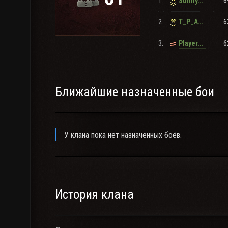
1.
6
Sunny_God
2.
6
T_P_A_K_T_O_P_I_C_T_voin
3.
6
Player1894406969
Ближайшие назначенные бои
У клана пока нет назначенных боёв.
История клана