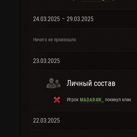
24.03.2025 – 29.03.2025
Ничего не произошло
23.03.2025
Личный состав
Игрок
покинул клан.
MADAR4IK_
22.03.2025