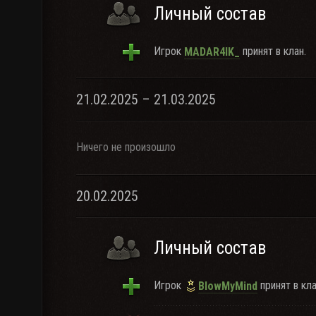
Личный состав
Игрок
принят в клан.
MADAR4IK_
21.02.2025 – 21.03.2025
Ничего не произошло
20.02.2025
Личный состав
Игрок
принят в кла
BlowMyMind