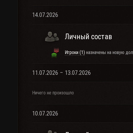
14.07.2026
Личный состав
Игроки (1)
назначены на новую дол
11.07.2026 – 13.07.2026
Ничего не произошло
10.07.2026