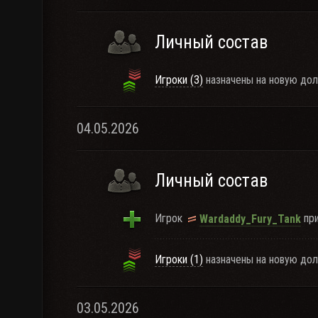
Личный состав
Игроки (3)
назначены на новую дол
04.05.2026
Личный состав
Игрок
при
Wardaddy_Fury_Tank
Игроки (1)
назначены на новую дол
03.05.2026