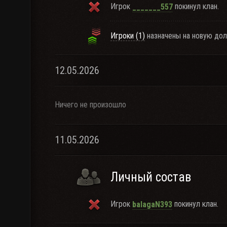
Игрок
покинул клан.
_______557
Игроки (1)
назначены на новую дол
12.05.2026
Ничего не произошло
11.05.2026
Личный состав
Игрок
покинул клан.
balagaN393