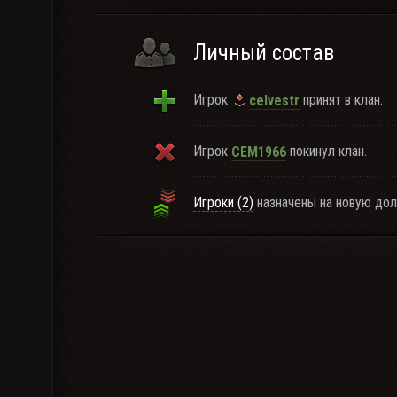
Личный состав
Игрок
принят в клан.
celvestr
Игрок
покинул клан.
CEM1966
Игроки (2)
назначены на новую дол