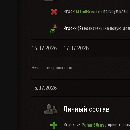
Игрок
покинул клан.
M1ndBreaker
Игроки (2)
назначены на новую дол
16.07.2026 – 17.07.2026
Ничего не произошло
15.07.2026
Личный состав
Игрок
принят в кл
Pahan50russ