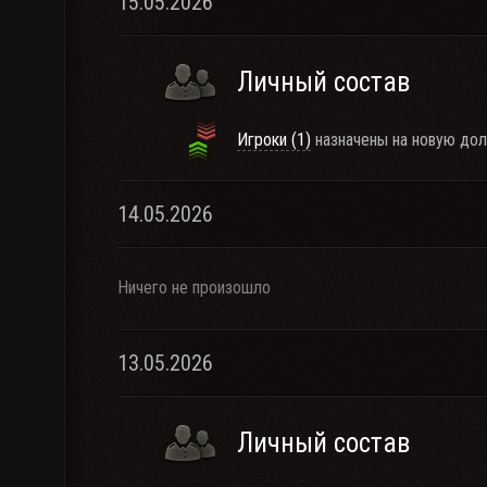
15.05.2026
Личный состав
Игроки (1)
назначены на новую дол
14.05.2026
Ничего не произошло
13.05.2026
Личный состав