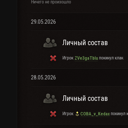
Ничего не произошло
29.05.2026
Личный состав
Игрок
покинул клан.
ZVe3gaTbIu
28.05.2026
Личный состав
Игрок
покинул к
COBA_v_Kedax