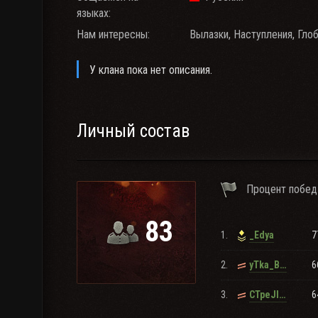
языках:
Нам интересны:
Вылазки, Наступления, Глоб
У клана пока нет описания.
Личный состав
Процент побед
83
1.
7
_Edya
2.
6
yTka_B_Tankax
3.
6
CTpeJI0k_TB0eu_Me4Tb1_