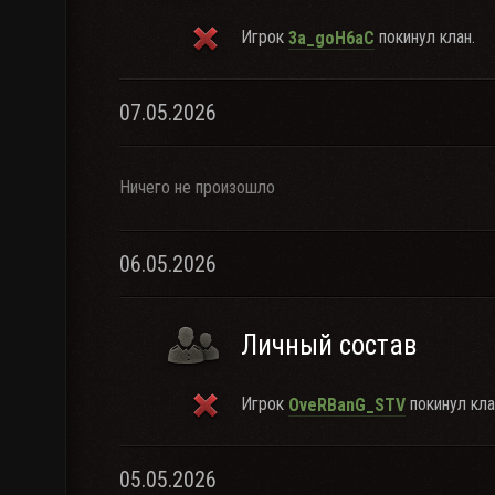
Игрок
покинул клан.
3a_goH6aC
07.05.2026
Ничего не произошло
06.05.2026
Личный состав
Игрок
покинул кла
OveRBanG_STV
05.05.2026