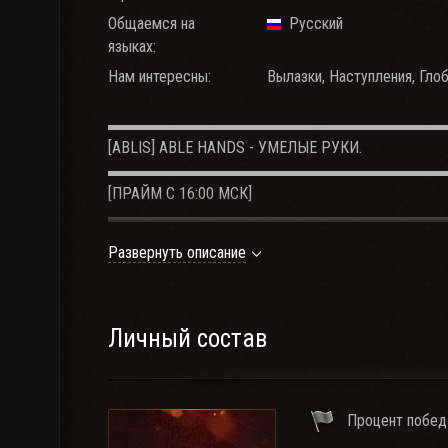
Общаемся на
Русский
языках:
Нам интересны:
Вылазки, Наступления, Глоб
▬▬▬▬▬▬▬▬▬▬▬▬▬▬▬▬▬▬▬▬▬
[ABLIS] AВLE HANDS - УМЕЛЫЕ РУКИ.
▬▬▬▬▬▬▬▬▬▬▬▬▬▬▬▬▬▬▬▬▬
[ПРАЙМ С 16:00 МСК]
▬▬▬▬▬▬▬▬▬▬▬▬▬▬▬▬▬▬▬▬▬
1) Общий % побед 50%+;
Развернуть описание
2) Рейтинг WN8 от 1400+;
3) Количество боев 15000+;
4) Связь клана TeamSpeak 3;
5) Техника 6-8 лвл для УКРЕПОВ;
Личный состав
6) Техника Х не менее 10 шт.
▬▬▬▬▬▬▬▬▬▬▬▬▬▬▬▬▬▬▬▬▬
Процент побед
Мы приветствуем желание играть и побеждать в к
Мы не приветствуем негатив и оскорбления!