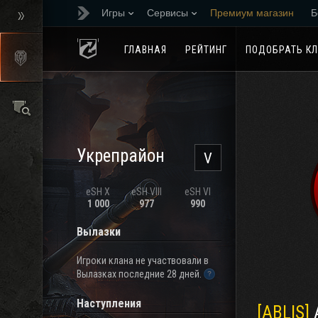
Игры
Сервисы
Премиум магазин
Б
Реферальная програм
ГЛАВНАЯ
РЕЙТИНГ
ПОДОБРАТЬ К
Укрепрайон
V
eSH X
eSH VIII
eSH VI
1 000
977
990
Вылазки
Игроки клана не участвовали в
Вылазках последние 28 дней.
Наступления
[ABLIS]
A