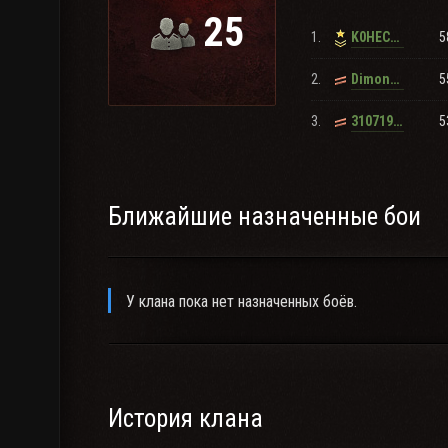
25
1.
5
K0HEC_kms
▬▬▬▬▬▬▬▬▬▬▬▬▬▬▬▬▬▬▬▬▬
ФИНАНСОВАЯ ПОМОЩЬ КЛАНУ НЕ ТРЕБУЕТСЯ, ЭТО
2.
5
Dimon_3000
▬▬▬▬▬▬▬▬▬▬▬▬▬▬▬▬▬▬▬▬▬
3.
5
31071973
Ближайшие назначенные бои
У клана пока нет назначенных боёв.
История клана