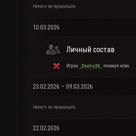
Ничего не произошло
10.03.2026
Личный состав
Игрок
покинул клан.
_Dmitry38_
23.02.2026 – 09.03.2026
Ничего не произошло
22.02.2026