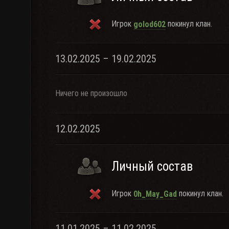
Игрок
покинул клан.
golod602
13.02.2025 – 19.02.2025
Ничего не произошло
12.02.2025
Личный состав
Игрок
покинул клан.
0h_May_Gad
11.01.2025 – 11.02.2025