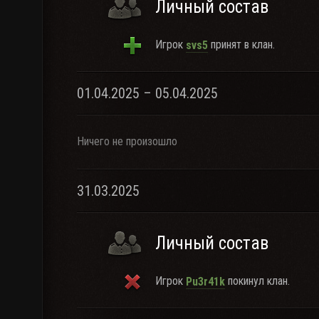
Личный состав
Игрок
принят в клан.
svs5
01.04.2025 – 05.04.2025
Ничего не произошло
31.03.2025
Личный состав
Игрок
покинул клан.
Pu3r41k