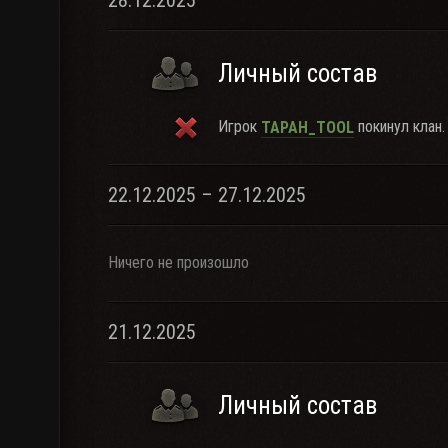
28.12.2025
Личный состав
Игрок
покинул клан.
TAPAH_TOOL
22.12.2025 – 27.12.2025
Ничего не произошло
21.12.2025
Личный состав