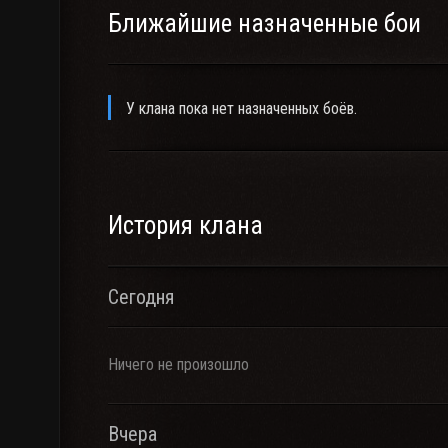
Ближайшие назначенные бои
У клана пока нет назначенных боёв.
История клана
Сегодня
Ничего не произошло
Вчера