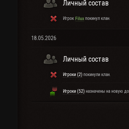
Личный состав
Игрок
покинул клан.
Filux
18.05.2026
Личный состав
Игроки (2)
покинули клан.
Игроки (52)
назначены на новую д