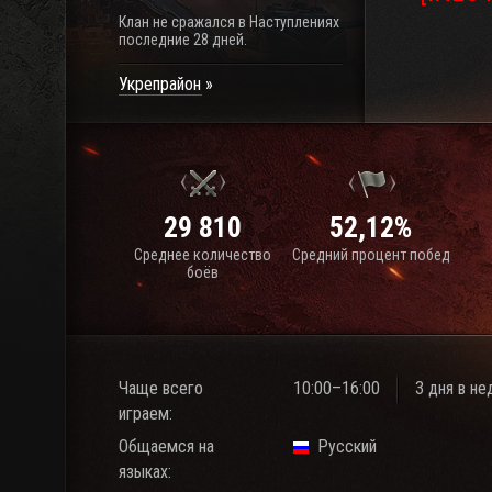
Клан не сражался в Наступлениях
последние 28 дней.
Укрепрайон
29 810
52,12%
Среднее количество
Средний процент побед
боёв
Чаще всего
10:00–16:00
3 дня в н
играем:
Общаемся на
Русский
языках: