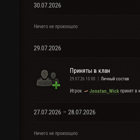
30.07.2026
Ничего не произошло
29.07.2026
Приняты в клан
29.07.26 10:00
Личный состав
Игрок
принят в 
Jonatan_Wick
27.07.2026 – 28.07.2026
Ничего не произошло