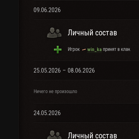
09.06.2026
Личный состав
Игрок
принят в клан.
win_ka
25.05.2026 – 08.06.2026
Ничего не произошло
24.05.2026
Личный состав