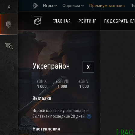
Игры
Сервисы
Премиум магазин
Б
Реферальная програм
ГЛАВНАЯ
РЕЙТИНГ
ПОДОБРАТЬ К
Укрепрайон
X
eSH X
eSH VIII
eSH VI
1 000
1 000
1 000
Вылазки
Игроки клана не участвовали в
Вылазках последние 28 дней.
Наступления
[-RAC-