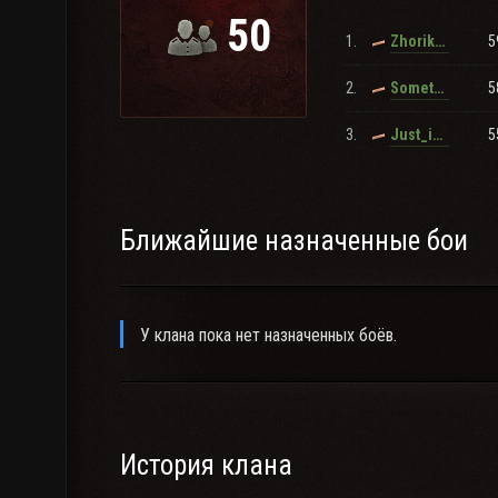
50
1.
5
Zhorik_Gerasim
2.
5
Something_like_this
3.
5
Just_in_Case
Ближайшие назначенные бои
У клана пока нет назначенных боёв.
История клана