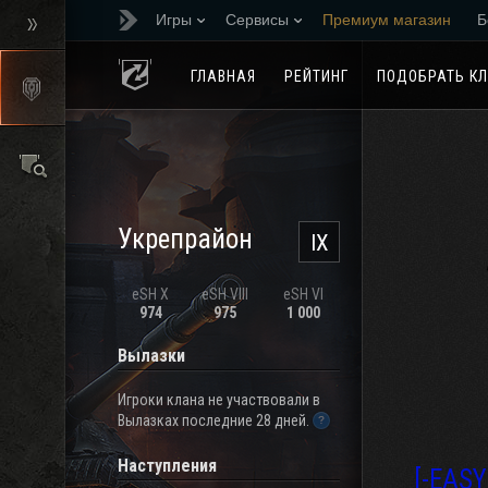
Игры
Сервисы
Премиум магазин
Б
Реферальная програм
ГЛАВНАЯ
РЕЙТИНГ
ПОДОБРАТЬ К
Укрепрайон
IX
eSH X
eSH VIII
eSH VI
974
975
1 000
Вылазки
Игроки клана не участвовали в
Вылазках последние 28 дней.
Наступления
[-EASY