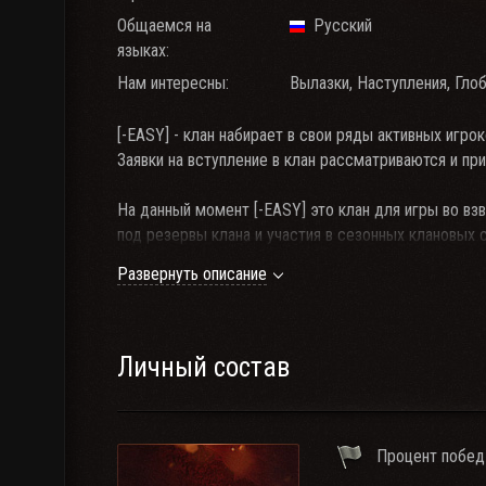
Общаемся на
Русский
языках:
Нам интересны:
Вылазки, Наступления, Гло
[-EASY] - клан набирает в свои ряды активных игрок
Заявки на вступление в клан рассматриваются и пр
На данный момент [-EASY] это клан для игры во взв
под резервы клана и участия в сезонных клановых с
Развернуть описание
[-EASY] дружелюбный клан, мы не терпим хамства 
религию и этническую принадлежность бойцов.
Требования для вступления в клан:
Личный состав
📆- Прайм тайм клана: с 20.00-23:00 по МСК.
🔥 - Обязательное участие в клановых мероприятия
Процент побед
🔥 - Правило клана: Зашел в игру - зайди в ТС.
🔥 - В клане приветствуются лица с чувством юмор