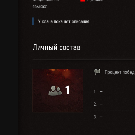
языках:
У клана пока нет описания.
Личный состав
Процент побед
1
1.
—
2.
—
3.
—