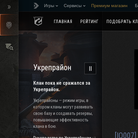
Игры
Сервисы
Премиум магазин
Б
Реферальная програм
ГЛАВНАЯ
РЕЙТИНГ
ПОДОБРАТЬ К
Укрепрайон
II
Клан пока не сражался за
Укрепрайон.
Укрепрайоны — режим игры, в
котором кланы могут развивать
свою базу и создавать резервы,
повышающие эффективность
клана в бою.
[IQ007]