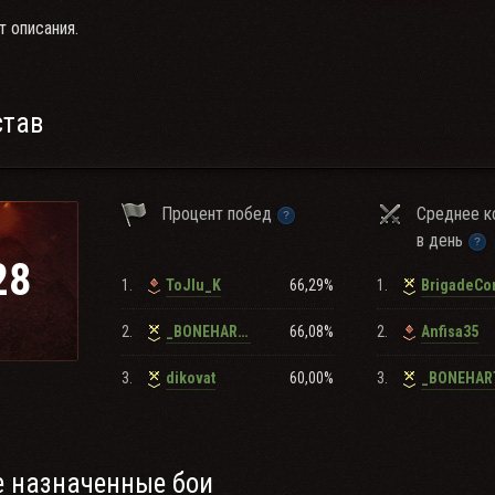
т описания.
став
Процент побед
Среднее к
в день
28
1.
66,29%
1.
ToJIu_K
2.
66,08%
2.
_BONEHART_
Anfisa35
3.
60,00%
3.
dikovat
_BONEHAR
 назначенные бои