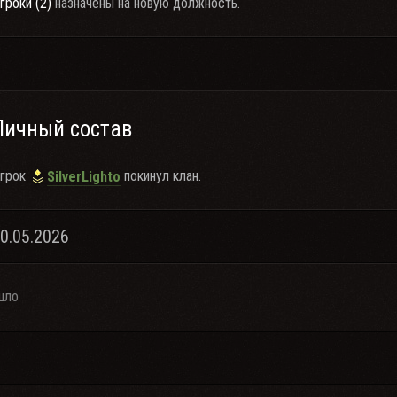
гроки (2)
назначены на новую должность.
Личный состав
грок
покинул клан.
SilverLighto
30.05.2026
шло