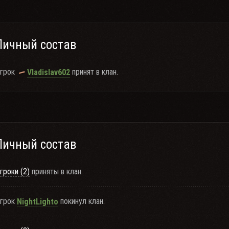
Личный состав
грок
принят в клан.
Vladislav602
Личный состав
гроки (2)
приняты в клан.
грок
покинул клан.
NightLighto