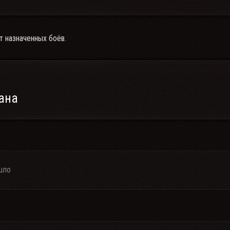
т назначенных боёв.
ана
шло