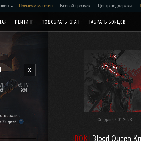
висы
Премиум магазин
Боевой пропуск
Центр поддержки
Реферальная программа
НАЯ
РЕЙТИНГ
ПОДОБРАТЬ КЛАН
НАБРАТЬ БОЙЦОВ
н
X
III
eSH VI
02
924
аствовали в
Создан
09.01.2023
 28 дней.
[BQK]
Blood Queen Kn