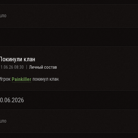
шло
Покинули клан
11.06.26 08:30
Личный состав
Игрок
покинул клан.
PainkiIler
10.06.2026
шло