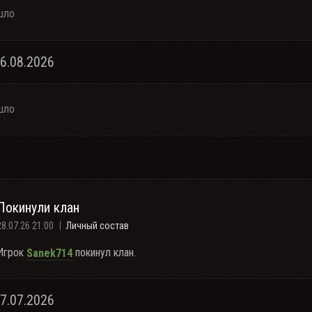
шло
06.08.2026
шло
Покинули клан
28.07.26 21:00
Личный состав
Игрок
покинул клан.
Sanek714
27.07.2026