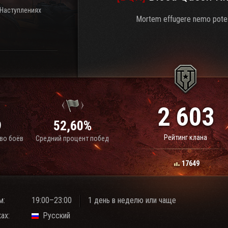
 Наступлениях
Mortem effugere nemo pote
2 603
9
52,60%
Рейтинг клана
во боёв
Средний процент побед
17649
м:
19:00–23:00
1 день в неделю или чаще
ах:
Русский