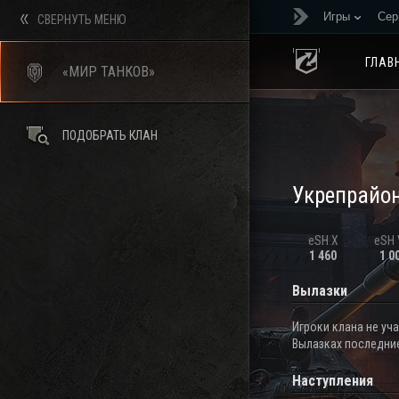
Игры
Сер
СВЕРНУТЬ МЕНЮ
ГЛАВ
«МИР ТАНКОВ»
ПОДОБРАТЬ КЛАН
Укрепрайо
eSH X
eSH V
1 460
1 0
Вылазки
Игроки клана не уч
Вылазках последние
Наступления