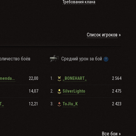
Требования клана
Список игроков
оличество боёв
Средний урон за бой
22,00
1.
2 564
BrigadeComendante
_BONEHART_
14,07
2.
2 475
SilverLighto
12,21
3.
2 423
T_
ToJIu_K
Все бои