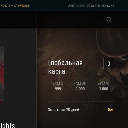
Табель-календарь
Войти
или
создать аккаунт
Везде
Глобальная
0
карта
eGM
X
eGM
VIII
eGM
VI
999
1 000
1 000
Золото за 28 дней
0
ights