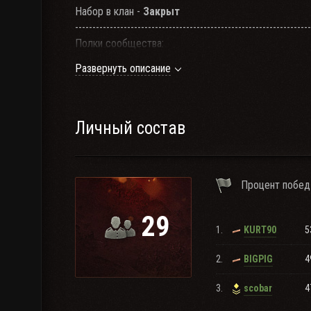
Набор в клан -
Закрыт
--------------------------------------------------------------------
Полки сообщества:
LOL
,
LOL-2
,
LOL-3
,
LOL-C
, LOL-F
Развернуть описание
Остальные фейки к сообществу не имеют никакого
---
I
Сайт
I
Мы ВКонтакте
I
Личный состав
Процент побед
29
1.
5
KURT90
2.
4
BIGPIG
3.
4
scobar