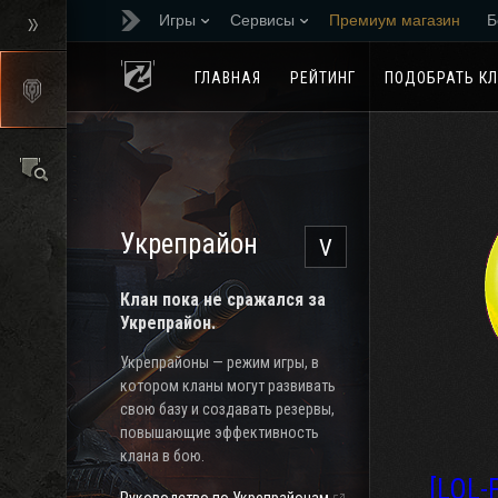
Игры
Сервисы
Премиум магазин
Б
Реферальная програм
ГЛАВНАЯ
РЕЙТИНГ
ПОДОБРАТЬ К
Укрепрайон
V
Клан пока не сражался за
Укрепрайон.
Укрепрайоны — режим игры, в
котором кланы могут развивать
свою базу и создавать резервы,
повышающие эффективность
клана в бою.
[LOL-F