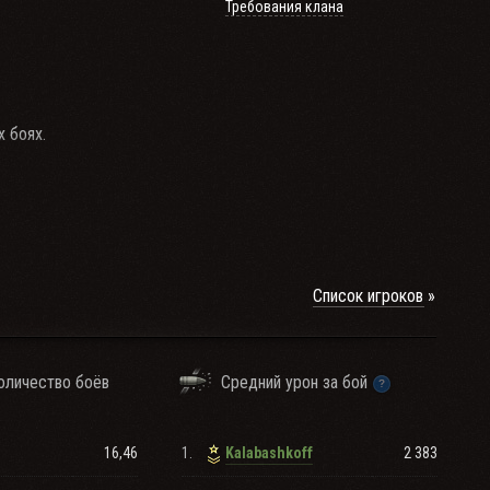
Требования клана
 боях.
одами в рандоме,
Список игроков
оличество боёв
Средний урон за бой
16,46
1.
2 383
Kalabashkoff