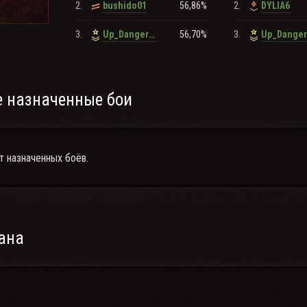
2.
56,86%
2.
bushido01
DYLIA6
3.
56,70%
3.
Up_Dangers_
Up_Danger
 назначенные бои
т назначенных боёв.
ана