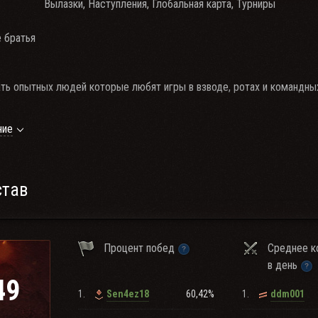
Вылазки, Наступления, Глобальная карта, Турниры
 братья
ать опытных людей которые любят игры в взводе, ротах и командных
принуждаем играем в свое удовольствие.
ние
у надоели роты, тренировки и ГК. Для тех, кто хочет покататься взв
хнуть...
став
ры - адекватность и связная речь.
Процент побед
Среднее к
и 10 LvL
в день
личестве 2+
49
% побед, КПД VN8 1100+ и т.д.)
1.
60,42%
1.
Sen4ez18
ddm001