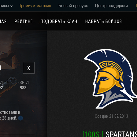
висы
Премиум магазин
Боевой пропуск
Центр поддержки
Реферальная программа
НАЯ
РЕЙТИНГ
ПОДОБРАТЬ КЛАН
НАБРАТЬ БОЙЦОВ
н
X
III
eSH VI
92
988
аствовали в
Создан
21.02.2013
 28 дней.
[100S-]
SPARTANS