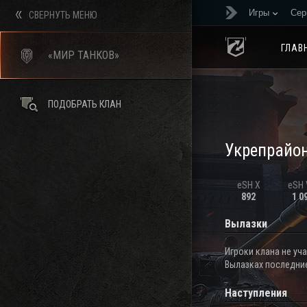
Игры
Сер
СВЕРНУТЬ МЕНЮ
ГЛАВ
«МИР ТАНКОВ»
ПОДОБРАТЬ КЛАН
Укрепрайо
eSH X
eSH V
892
1 0
Вылазки
Игроки клана не уч
Вылазках последние
Наступления