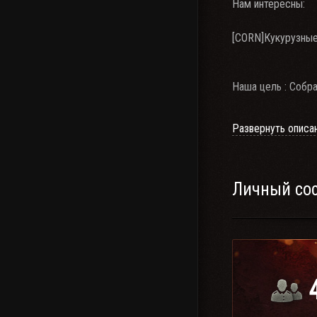
Нам интересны:
[CORN]Кукурузные
Наша цель : Собр
Мы ни к чему не 
Развернуть описа
Клан для тех, ком
пообщаться и отдо
Личный со
Требования:
- Возраст 18+
- Наличие гарниту
- Желательно танк
- Танки 8 LvL в ко
- Статистика (50+