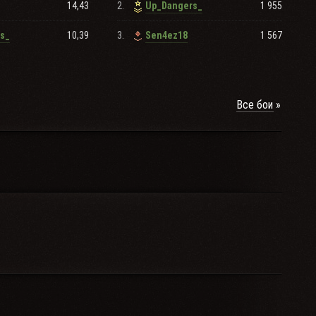
14,43
2.
1 955
Up_Dangers_
10,39
3.
1 567
s_
Sen4ez18
Все бои