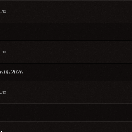
шло
шло
06.08.2026
шло