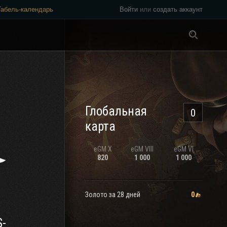
Табель-календарь
Войти
или
создать аккаунт
Везде
Глобальная
0
карта
eGM
X
eGM
VIII
eGM
VI
820
1 000
1 000
Золото за 28 дней
0
-