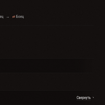
ец
→
Боец
Свернуть