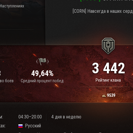
 Наступлениях
[CORN] Навсегда в наших сердц
3 442
8
49,64%
Рейтинг клана
во боёв
Средний процент побед
9539
м:
04:30–20:00
4 дня в неделю
ах:
Русский