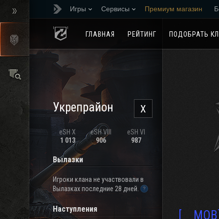
Игры
Сервисы
Премиум магазин
Б
Реферальная програм
ГЛАВНАЯ
РЕЙТИНГ
ПОДОБРАТЬ К
Укрепрайон
X
eSH X
eSH VIII
eSH VI
1 013
906
987
Вылазки
Игроки клана не участвовали в
Вылазках последние 28 дней.
Наступления
[__MOB