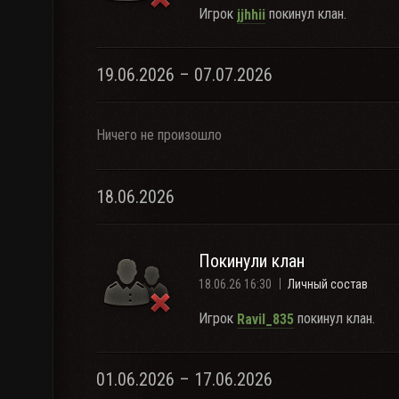
Игрок
покинул клан.
jjhhii
19.06.2026 – 07.07.2026
Ничего не произошло
18.06.2026
Покинули клан
18.06.26 16:30
Личный состав
Игрок
покинул клан.
Ravil_835
01.06.2026 – 17.06.2026