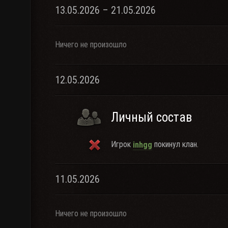
13.05.2026 – 21.05.2026
Ничего не произошло
12.05.2026
Личный состав
Игрок
покинул клан.
inhgg
11.05.2026
Ничего не произошло