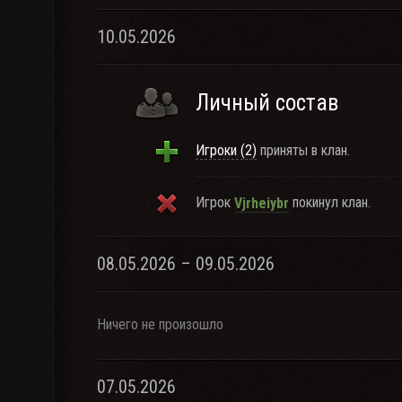
10.05.2026
Личный состав
Игроки (2)
приняты в клан.
Игрок
покинул клан.
Vjrheiybr
08.05.2026 – 09.05.2026
Ничего не произошло
07.05.2026