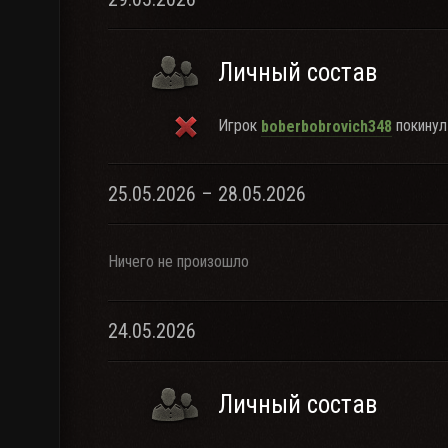
Личный состав
Игрок
покинул 
boberbobrovich348
25.05.2026 – 28.05.2026
Ничего не произошло
24.05.2026
Личный состав