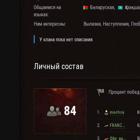
Общаемся на
Беларуская
Қазақша
языках:
Нам интересны:
Вылазки, Наступления, Глоб
У клана пока нет описания.
Личный состав
Процент побед
84
1.
6
machsa
2.
6
FRANZ2517
3.
5
Oby_pasha