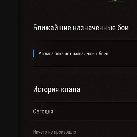
Ближайшие назначенные бои
У клана пока нет назначенных боёв.
История клана
Сегодня
Ничего не произошло