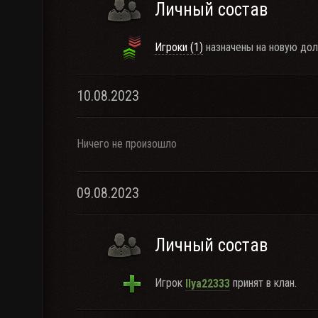
Личный состав
Игроки (1)
назначены на новую дол
10.08.2023
Ничего не произошло
09.08.2023
Личный состав
Игрок
принят в клан.
Ilya22333