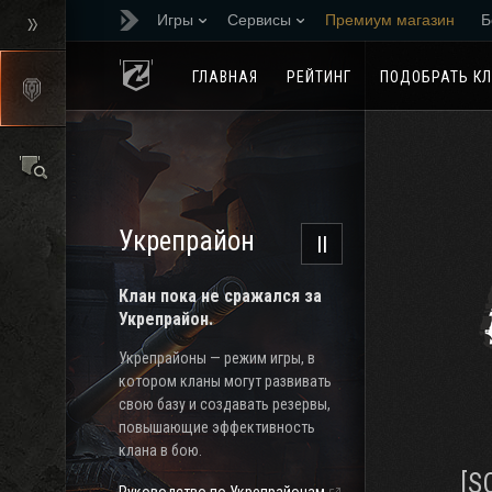
Игры
Сервисы
Премиум магазин
Б
Реферальная програм
ГЛАВНАЯ
РЕЙТИНГ
ПОДОБРАТЬ К
Укрепрайон
II
Клан пока не сражался за
Укрепрайон.
Укрепрайоны — режим игры, в
котором кланы могут развивать
свою базу и создавать резервы,
повышающие эффективность
клана в бою.
[S