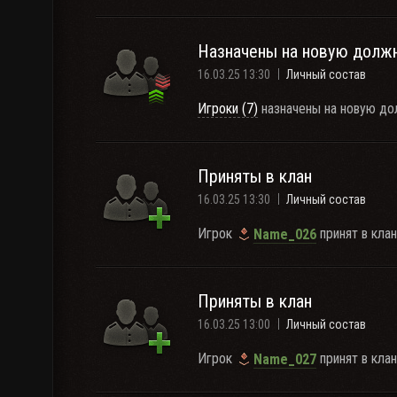
Назначены на новую долж
16.03.25 13:30
Личный состав
Игроки (7)
назначены на новую до
Приняты в клан
16.03.25 13:30
Личный состав
Игрок
принят в клан
Name_026
Приняты в клан
16.03.25 13:00
Личный состав
Игрок
принят в кла
Name_027