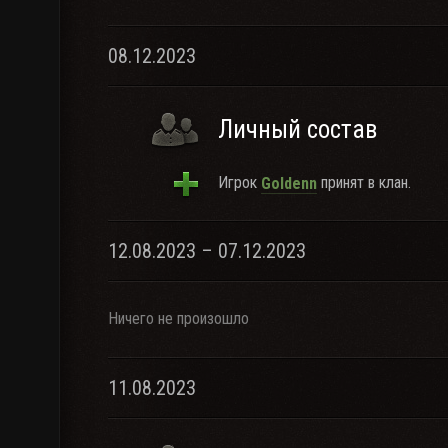
08.12.2023
Личный состав
Игрок
принят в клан.
Goldenn
12.08.2023 – 07.12.2023
Ничего не произошло
11.08.2023