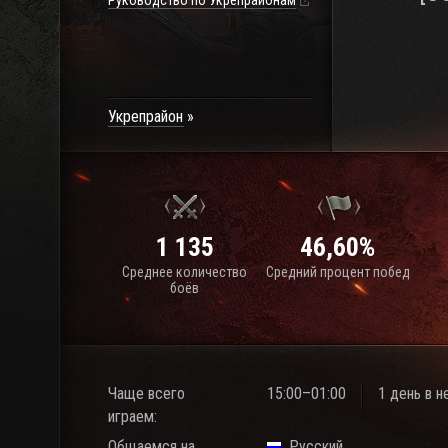
Руководство по Укрепрайонам
Укрепрайон
1 135
46,60%
Среднее количество
Средний процент побед
боёв
Чаще всего
15:00–01:00
1 день в 
играем:
Общаемся на
Русский