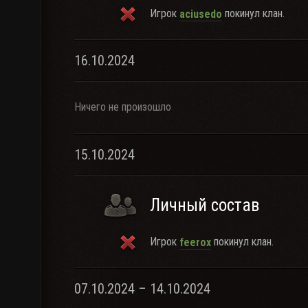
Игрок
покинул клан.
aciusedo
16.10.2024
Ничего не произошло
15.10.2024
Личный состав
Игрок
покинул клан.
feerox
07.10.2024 – 14.10.2024