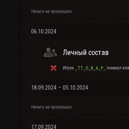
Ничего не произошло
06.10.2024
Личный состав
Игрок
покинул кла
_TT_O_B_A_P_
18.09.2024 – 05.10.2024
Ничего не произошло
17.09.2024