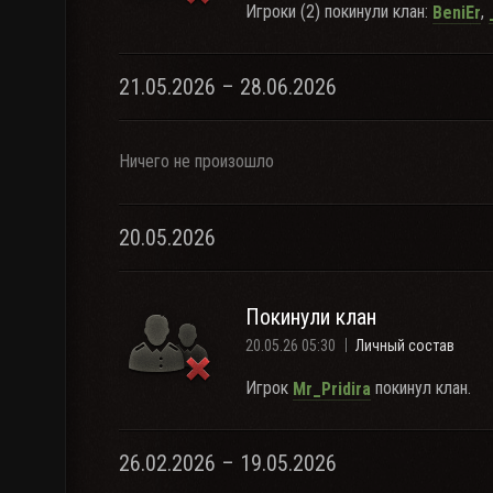
Игроки (2) покинули клан:
,
BeniEr
21.05.2026 – 28.06.2026
Ничего не произошло
20.05.2026
Покинули клан
20.05.26 05:30
Личный состав
Игрок
покинул клан.
Mr_Pridira
26.02.2026 – 19.05.2026