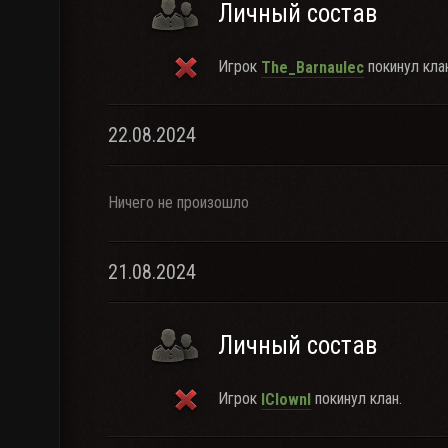
Личный состав
Игрок
покинул клан
The_Barnaulec
22.08.2024
Ничего не произошло
21.08.2024
Личный состав
Игрок
покинул клан.
IClownl