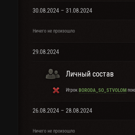
30.08.2024 – 31.08.2024
Ничего не произошло
29.08.2024
Личный состав
Игрок
поки
BORODA_SO_STVOLOM
26.08.2024 – 28.08.2024
Ничего не произошло