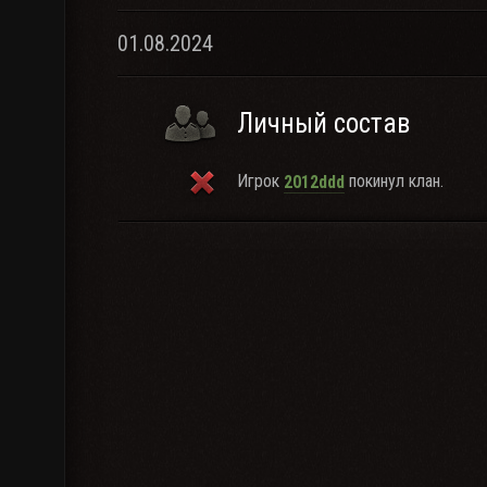
01.08.2024
Личный состав
Игрок
покинул клан.
2012ddd