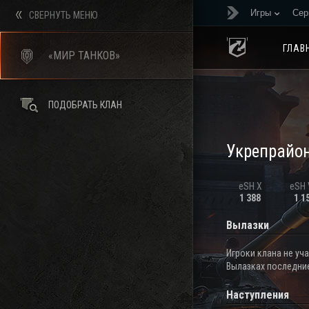
Игры
Сер
СВЕРНУТЬ МЕНЮ
ГЛАВ
«МИР ТАНКОВ»
ПОДОБРАТЬ КЛАН
Укрепрайо
eSH X
eSH V
1 388
1 1
Вылазки
Игроки клана не уч
Вылазках последние
Наступления