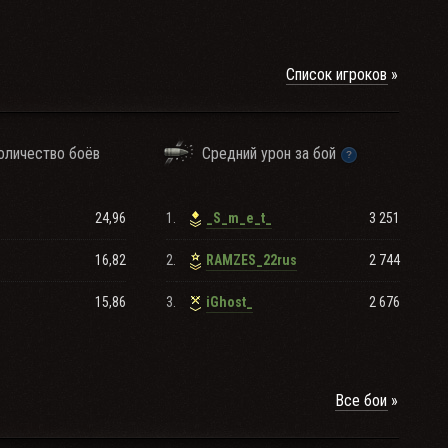
Список игроков
оличество боёв
Средний урон за бой
24,96
1.
3 251
_S_m_e_t_
16,82
2.
2 744
RAMZES_22rus
15,86
3.
2 676
iGhost_
Все бои