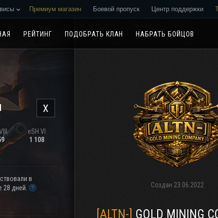
висы
Премиум магазин
Боевой пропуск
Центр поддержки
Реферальная программа
НАЯ
РЕЙТИНГ
ПОДОБРАТЬ КЛАН
НАБРАТЬ БОЙЦОВ
н
X
III
eSH VI
59
1 108
аствовали в
Создан
23.06.2022
 28 дней.
[ALTN-]
GOLD MINING 