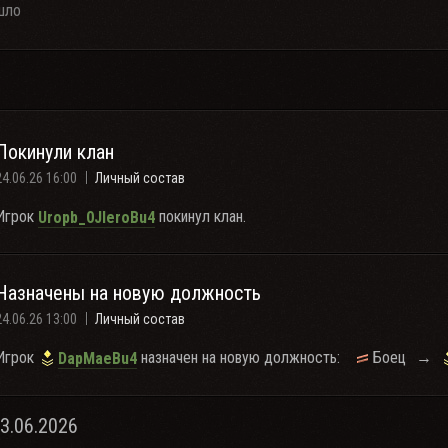
шло
Покинули клан
24.06.26 16:00
Личный состав
Игрок
покинул клан.
Uropb_0JIeroBu4
Назначены на новую должность
24.06.26 13:00
Личный состав
Игрок
назначен на новую должность:
Боец
→
DapMaeBu4
23.06.2026