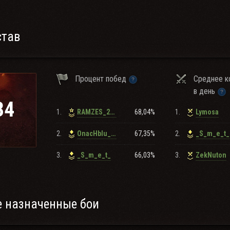
став
Процент побед
Среднее к
в день
34
1.
68,04%
1.
RAMZES_22rus
Lymosa
2.
67,35%
2.
OnacHbIu_pak_
_S_m_e_t_
3.
66,03%
3.
_S_m_e_t_
ZekNuton
 назначенные бои