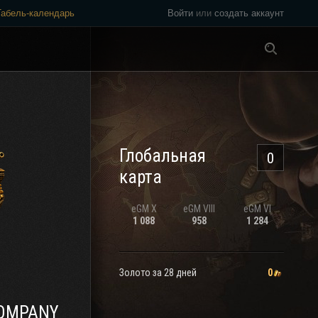
Табель-календарь
Войти
или
создать аккаунт
Везде
Глобальная
0
карта
eGM
X
eGM
VIII
eGM
VI
1 088
958
1 284
Золото за 28 дней
0
COMPANY