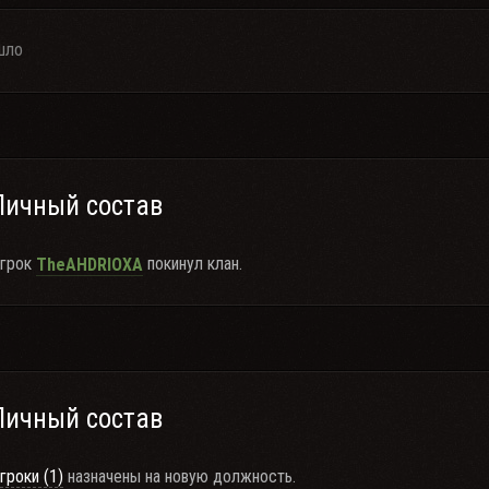
шло
Личный состав
грок
покинул клан.
TheAHDRIOXA
Личный состав
гроки (1)
назначены на новую должность.