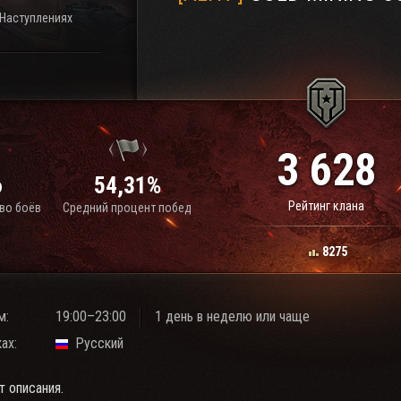
 Наступлениях
3 628
6
54,31%
Рейтинг клана
во боёв
Средний процент побед
8275
м:
19:00–23:00
1 день в неделю или чаще
ах:
Русский
т описания.