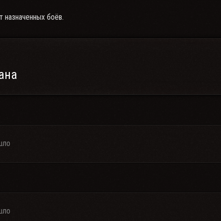
т назначенных боёв.
ана
шло
шло