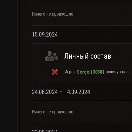
Ничего не произошло
15.09.2024
Личный состав
Игрок
покинул клан.
Sergei130381
24.08.2024 – 14.09.2024
Ничего не произошло