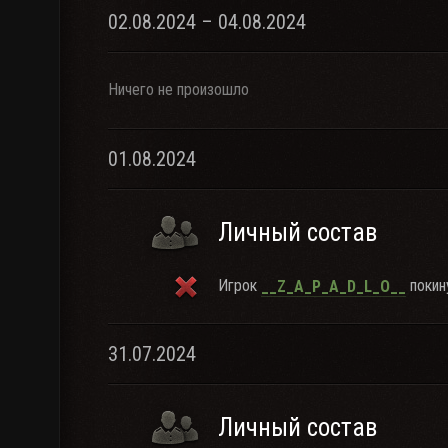
02.08.2024 – 04.08.2024
Ничего не произошло
01.08.2024
Личный состав
Игрок
покину
__Z_A_P_A_D_L_O__
31.07.2024
Личный состав