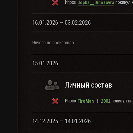
Игрок
покинул к
Jopka__Dinozavra
16.01.2026 – 03.02.2026
Ничего не произошло
15.01.2026
Личный состав
Игрок
покинул кл
FireMan_1_2002
14.12.2025 – 14.01.2026