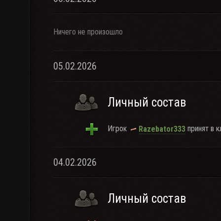
Ничего не произошло
05.02.2026
Личный состав
Игрок
принят в к
Razebator333
04.02.2026
Личный состав