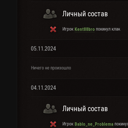
Личный состав
Игрок
покинул клан.
Kent88bro
05.11.2024
Ничего не произошло
04.11.2024
Личный состав
Игрок
покинул
Bablo_ne_Problema