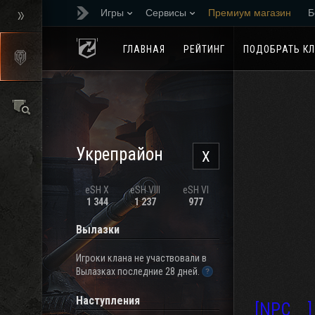
Игры
Сервисы
Премиум магазин
Б
Реферальная програм
ГЛАВНАЯ
РЕЙТИНГ
ПОДОБРАТЬ К
Укрепрайон
X
eSH X
eSH VIII
eSH VI
1 344
1 237
977
Вылазки
Игроки клана не участвовали в
Вылазках последние 28 дней.
Наступления
[NPC__]