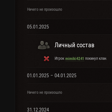
Ничего не произошло
05.01.2025
Личный состав
Игрок
покинул клан.
mimiki4241
01.01.2025 – 04.01.2025
Ничего не произошло
31.12.2024