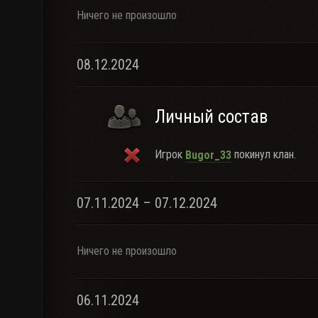
Ничего не произошло
08.12.2024
Личный состав
Игрок
покинул клан.
Bugor_33
07.11.2024 – 07.12.2024
Ничего не произошло
06.11.2024