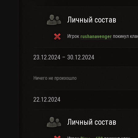
Личный состав
Игрок
покинул клан
rushanavenger
23.12.2024 – 30.12.2024
Ничего не произошло
22.12.2024
Личный состав