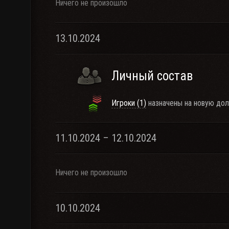
Ничего не произошло
13.10.2024
Личный состав
Игроки (1)
назначены на новую дол
11.10.2024 – 12.10.2024
Ничего не произошло
10.10.2024