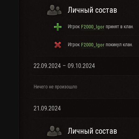
Личный состав
Игрок
принят в клан.
F2000_Igor
Игрок
покинул клан.
F2000_Igor
22.09.2024 – 09.10.2024
Ничего не произошло
21.09.2024
Личный состав