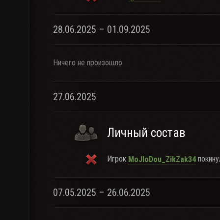
28.06.2025 – 01.09.2025
Ничего не произошло
27.06.2025
Личный состав
Игрок
покинул
MoJIoDou_ZikZak34
07.05.2025 – 26.06.2025