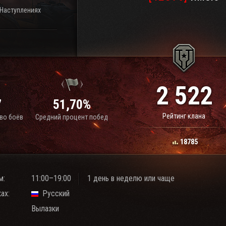
 Наступлениях
2 522
7
51,70%
Рейтинг клана
во боёв
Средний процент побед
18785
м:
11:00–19:00
1 день в неделю или чаще
ах:
Русский
Вылазки