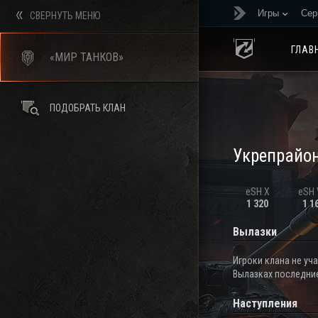
Игры
Сер
СВЕРНУТЬ МЕНЮ
ГЛАВ
«МИР ТАНКОВ»
ПОДОБРАТЬ КЛАН
Укрепрайо
eSH X
eSH V
1 320
1 1
Вылазки
Игроки клана не уч
Вылазках последние
Наступления