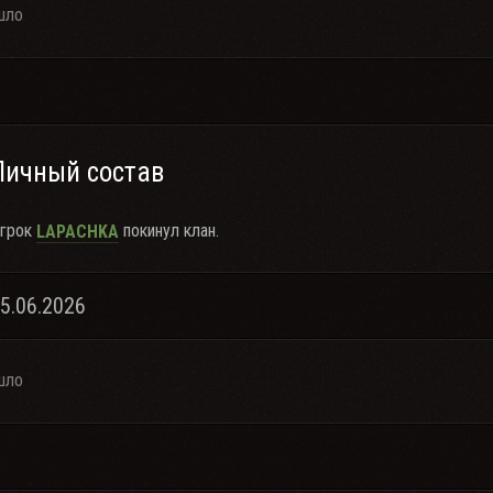
шло
Личный состав
грок
покинул клан.
LAPACHKA
15.06.2026
шло