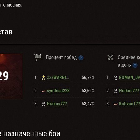
т описания.
став
Процент побед
Среднее к
в день
29
1.
56,73%
1.
zzzWARNINGzzz
ROMAN_09
2.
53,66%
2.
syndicat228
Hrakus777
3.
53,47%
3.
Hrakus777
Kolivan177
 назначенные бои