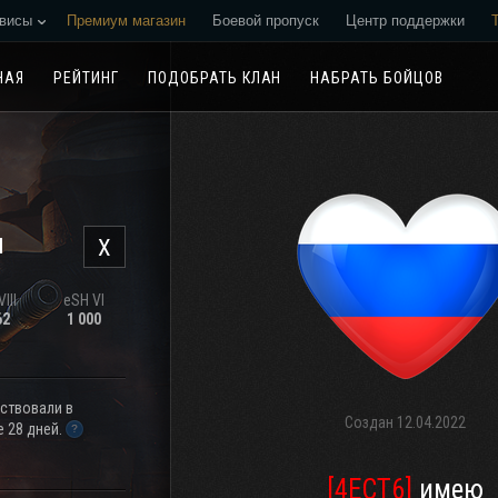
висы
Премиум магазин
Боевой пропуск
Центр поддержки
Реферальная программа
НАЯ
РЕЙТИНГ
ПОДОБРАТЬ КЛАН
НАБРАТЬ БОЙЦОВ
н
X
III
eSH VI
62
1 000
аствовали в
Создан
12.04.2022
 28 дней.
[4ECT6]
имею