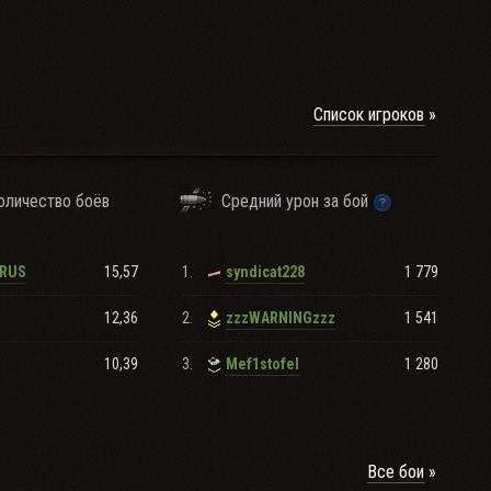
Список игроков
оличество боёв
Средний урон за бой
15,57
1.
1 779
RUS
syndicat228
12,36
2.
1 541
zzzWARNINGzzz
10,39
3.
1 280
Mef1stofel
Все бои