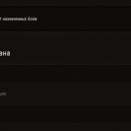
т назначенных боёв.
ана
шло