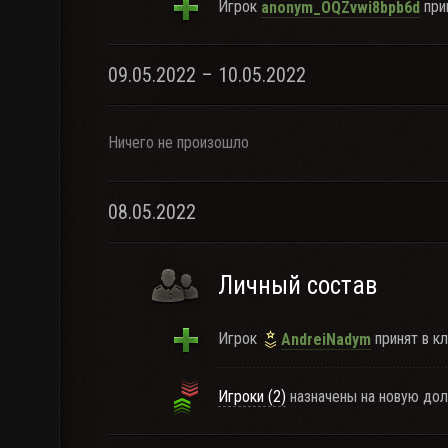
Игрок
прин
anonym_OQZvwi8bpb6d
09.05.2022 – 10.05.2022
Ничего не произошло
08.05.2022
Личный состав
Игрок
принят в кл
AndreiNadym
Игроки (2)
назначены на новую дол