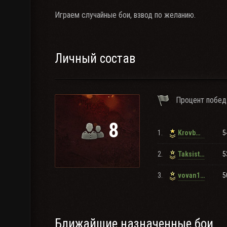
Играем случайные бои, взвод по желанию.
Личный состав
Процент побед
8
1.
5
KrovbMorey
2.
5
TaksistnaT90
3.
5
vovan174_2020
Ближайшие назначенные бои