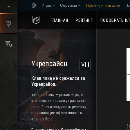
Игры
Сервисы
Премиум магазин
Б
Реферальная програм
ГЛАВНАЯ
РЕЙТИНГ
ПОДОБРАТЬ К
Укрепрайон
VIII
Клан пока не сражался за
Укрепрайон.
Укрепрайоны — режим игры, в
котором кланы могут развивать
свою базу и создавать резервы,
повышающие эффективность
клана в бою.
[