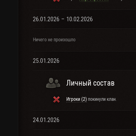
26.01.2026 – 10.02.2026
Ничего не произошло
25.01.2026
Личный состав
Игроки (2)
покинули клан.
24.01.2026