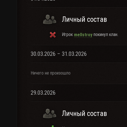
Личный состав
Игрок
покинул клан.
meIlstroy
30.03.2026 – 31.03.2026
Ничего не произошло
29.03.2026
Личный состав