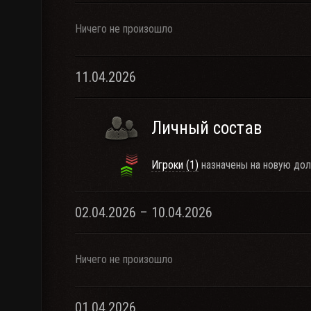
Ничего не произошло
11.04.2026
Личный состав
Игроки (1)
назначены на новую дол
02.04.2026 – 10.04.2026
Ничего не произошло
01.04.2026