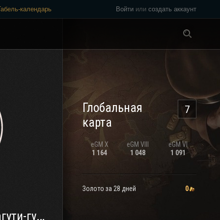
Табель-календарь
Войти
или
создать аккаунт
Везде
Глобальная
7
карта
eGM
X
eGM
VIII
eGM
VI
1 164
1 048
1 091
Золото за 28 дней
0
гуми 🥷🏻