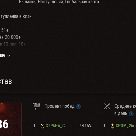
Вылазки, Наступления, Глобальная карта
тупления в клан:
 51+
ёв 20 000+
и 10 лвл. 10+
аммы TeamSpeak 3. адрес YAQZA , YAQZA.ts-3x.su
ние
оклановцев не допустимо!!!
клана
 с 20:00 МСК - ты в TeamSpeak 3 !!!!
став
 клана
х мероприятий НЕ ДОПУСТИМО!!!
 клана
Процент побед
Среднее к
в день
ные сведения о вступлении в клан узнать у Вербовщиков и Офицерс
86
1.
64,15%
1.
CTPAHA_C0BET0B
XPOM_26r