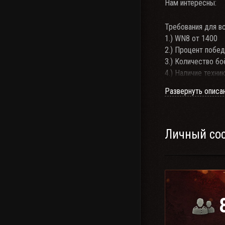
Нам интересны:
Требования для вс
1.) WN8 от 1400
2.) Процент побед
3.) Количество бо
4.) Наличие техник
5.) Наличие прогр
Развернуть описа
Правила клана:
1.) Оскорбление с
Нарушение-Кик с 
2.) Если ты в игре
Личный со
Нарушение - Кик с
3.)Игнор клановы
Нарушение - Кик с
P.S. Более подроб