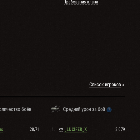
Требования клана
Список игроков
оличество боёв
Средний урон за бой
кого состава
28,71
1.
3 079
us
_LUCIFER_X