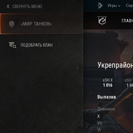
Игры
Сер
СВЕРНУТЬ МЕНЮ
ГЛАВ
«МИР ТАНКОВ»
ПОДОБРАТЬ КЛАН
Укрепрайо
eSH X
eSH V
1 016
1 0
Вылазки
Дивизион
X
VIII
VI