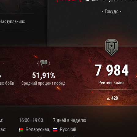
- Гокудо -
 Наступлениях
7 984
6
51,91%
Рейтинг клана
во боёв
Средний процент побед
428
м:
16:00–19:00
7 дней в неделю
ах:
Беларуская
Русский