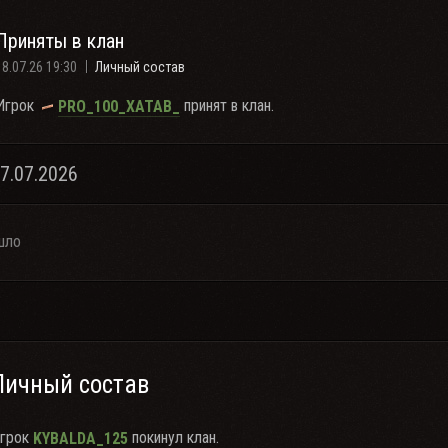
Приняты в клан
18.07.26 19:30
Личный состав
Игрок
принят в клан.
PRO_100_XATAB_
17.07.2026
шло
Личный состав
грок
покинул клан.
KYBALDA_125