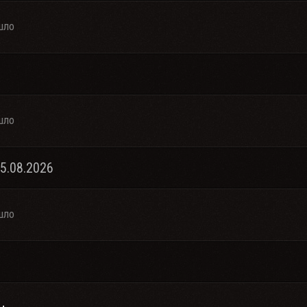
шло
шло
05.08.2026
шло