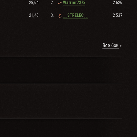
28,64
2.
2 626
Warrior7272
21,46
3.
2 537
__STRELEC__
Все бои