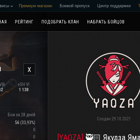
висы
Премиум магазин
Боевой пропуск
Центр поддержки
Реферальная программа
НАЯ
РЕЙТИНГ
ПОДОБРАТЬ КЛАН
НАБРАТЬ БОЙЦОВ
н
X
III
eSH VI
42
1 138
Бои за 28 дней
Создан
29.10.2021
56
(
33,93%
)
0
[YAQZA]
🥷🏻 Якудза Ямагути-
0