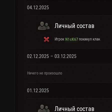
04.12.2025
Личный состав
Игрок
покинул клан.
N1cK67
02.12.2025 – 03.12.2025
Ничего не произошло
01.12.2025
Личный состав