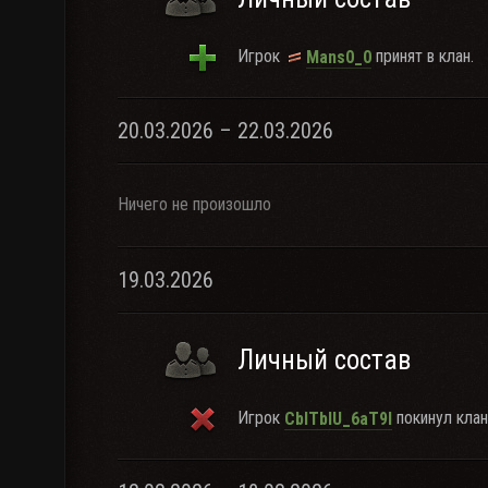
Игрок
принят в клан.
Mans0_0
20.03.2026 – 22.03.2026
Ничего не произошло
19.03.2026
Личный состав
Игрок
покинул клан
CbITbIU_6aT9I