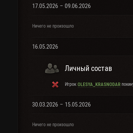
17.05.2026 – 09.06.2026
Ничего не произошло
16.05.2026
Личный состав
Игрок
покину
OLESYA_KRASNODAR
30.03.2026 – 15.05.2026
Ничего не произошло