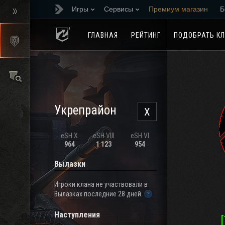
Игры
Сервисы
Премиум магазин
Б
Реферальная програм
ГЛАВНАЯ
РЕЙТИНГ
ПОДОБРАТЬ К
Укрепрайон
X
eSH X
eSH VIII
eSH VI
964
1 123
954
Вылазки
Игроки клана не участвовали в
Вылазках последние 28 дней.
Наступления