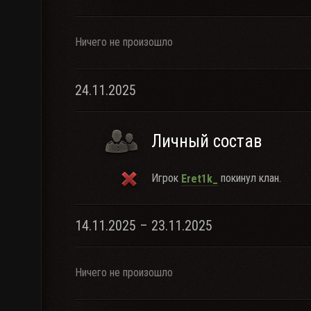
Ничего не произошло
24.11.2025
Личный состав
Игрок
покинул клан.
Eret1k_
14.11.2025 – 23.11.2025
Ничего не произошло