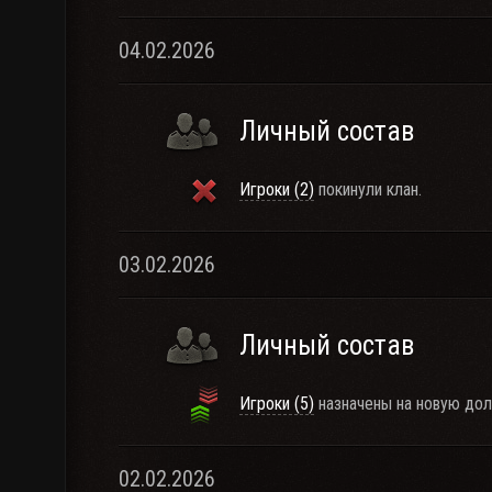
04.02.2026
Личный состав
Игроки (2)
покинули клан.
03.02.2026
Личный состав
Игроки (5)
назначены на новую дол
02.02.2026