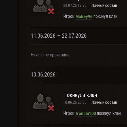
23.07.26 18:30
Личный состав
Игрок
покинул клан.
Makey96
11.06.2026 – 22.07.2026
Ничего не произошло
10.06.2026
Покинули клан
10.06.26 20:30
Личный состав
Игрок
покинул клан.
franchi100