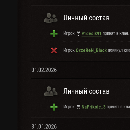
Личный состав
Игрок
принят в клан.
91desik91
Игрок
покинул кла
QxzeReN_Black
01.02.2026
Личный состав
Игрок
принят в кла
NaPrikole_3
31.01.2026