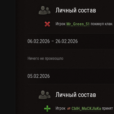
Личный состав
Игрок
покинул клан.
Mr_Green_51
06.02.2026 – 26.02.2026
Ничего не произошло
05.02.2026
Личный состав
Игрок
принят 
CblH_MuCKJluKa