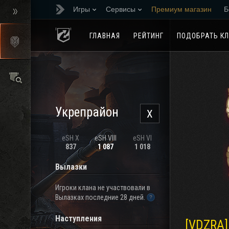
Игры
Сервисы
Премиум магазин
Б
Реферальная програм
ГЛАВНАЯ
РЕЙТИНГ
ПОДОБРАТЬ К
Укрепрайон
X
eSH X
eSH VIII
eSH VI
837
1 087
1 018
Вылазки
Игроки клана не участвовали в
Вылазках последние 28 дней.
Наступления
[VDZRA]