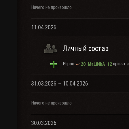
Ничего не произошло
11.04.2026
Личный состав
Игрок
принят в
20_MaLiNkA_12
31.03.2026 – 10.04.2026
Ничего не произошло
30.03.2026