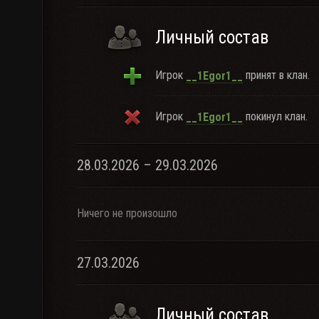
Личный состав
Игрок
принят в клан.
__1Egor1__
Игрок
покинул клан.
__1Egor1__
28.03.2026 – 29.03.2026
Ничего не произошло
27.03.2026
Личный состав