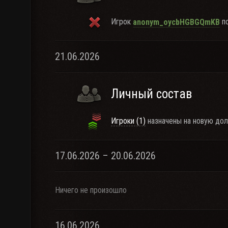
Игрок
по
anonym_oycbHGBGQmKB
21.06.2026
Личный состав
Игроки (1)
назначены на новую дол
17.06.2026 – 20.06.2026
Ничего не произошло
16.06.2026