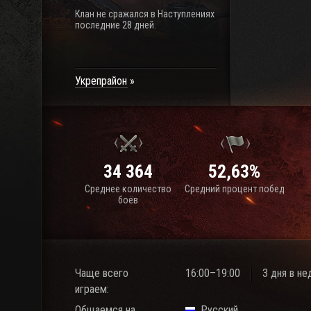
Клан не сражался в Наступлениях
последние 28 дней.
Укрепрайон
34 364
52,63%
Среднее количество
Средний процент побед
боёв
Чаще всего
16:00–19:00
3 дня в н
играем:
Общаемся на
Русский