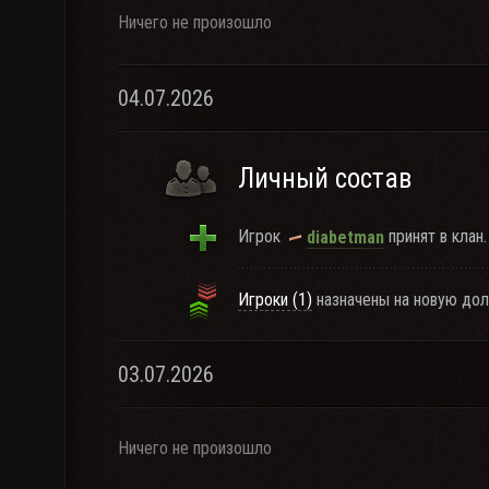
Ничего не произошло
04.07.2026
Личный состав
Игрок
принят в клан.
diabetman
Игроки (1)
назначены на новую дол
03.07.2026
Ничего не произошло