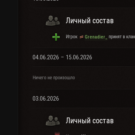
Личный состав
Игрок
принят в клан
Grenadier_
04.06.2026 – 15.06.2026
Ничего не произошло
03.06.2026
Личный состав