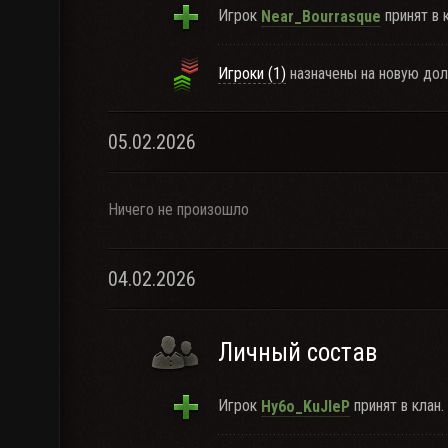
Игрок
принят в 
Near_Bourrasque
Игроки (1)
назначены на новую дол
05.02.2026
Ничего не произошло
04.02.2026
Личный состав
Игрок
принят в клан.
Hy6o_KuJIeP