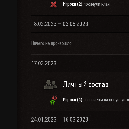
Игроки (2)
покинули клан.
18.03.2023 – 03.05.2023
Ничего не произошло
17.03.2023
Личный состав
Игроки (4)
назначены на новую дол
24.01.2023 – 16.03.2023