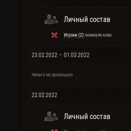
Личный состав
Игроки (2)
покинули клан.
23.02.2022 – 01.03.2022
Ничего не произошло
22.02.2022
Личный состав