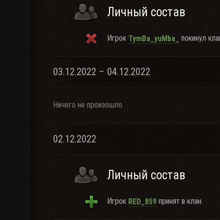
Личный состав
Игрок
покинул кла
TymBa_yuMba_
03.12.2022 – 04.12.2022
Ничего не произошло
02.12.2022
Личный состав
Игрок
принят в клан.
RED_859