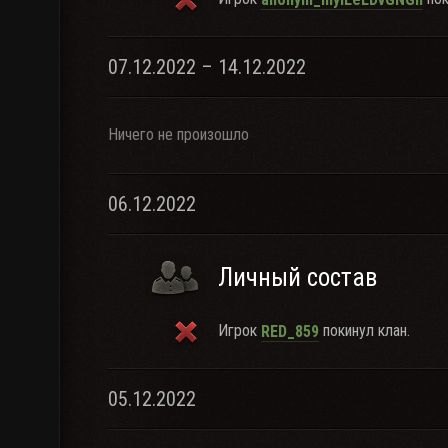
07.12.2022 – 14.12.2022
Ничего не произошло
06.12.2022
Личный состав
Игрок
покинул клан.
RED_859
05.12.2022