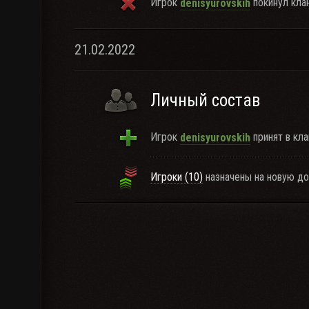
Игрок
покинул клан
denisyurovskih
21.02.2022
Личный состав
Игрок
принят в кла
denisyurovskih
Игроки (10)
назначены на новую д