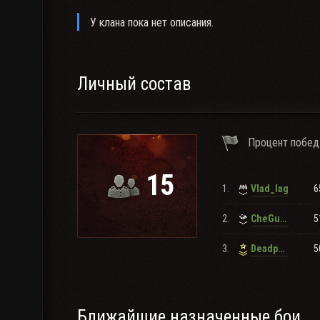
У клана пока нет описания.
Личный состав
Процент побед
15
1.
6
Vlad_lag
2.
5
CheGuevara44
3.
5
DeadpooL_1
Ближайшие назначенные бои