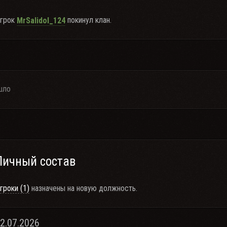
грок
покинул клан.
MrSalidol_124
шло
Личный состав
гроки (1)
назначены на новую должность.
22.07.2026