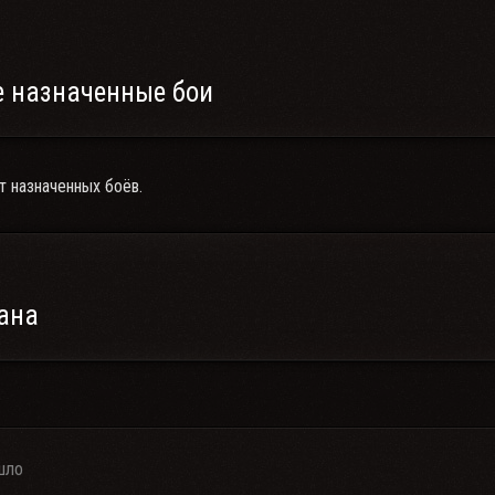
 назначенные бои
т назначенных боёв.
ана
шло