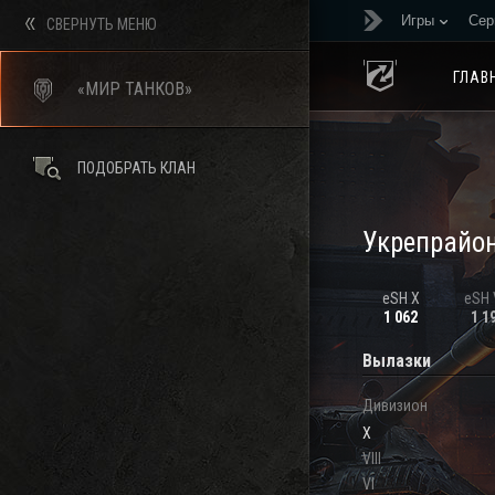
Игры
Сер
СВЕРНУТЬ МЕНЮ
ГЛАВ
«МИР ТАНКОВ»
ПОДОБРАТЬ КЛАН
Укрепрайо
eSH X
eSH V
1 062
1 1
Вылазки
Дивизион
X
VIII
VI