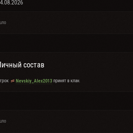
04.08.2026
шло
Личный состав
грок
принят в клан.
Nevskiy_Alex2013
шло