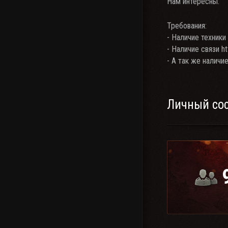
Нам интересны:
Требования:
- Наличие техники 
- Наличие связи h
- А так же наличи
Личный со