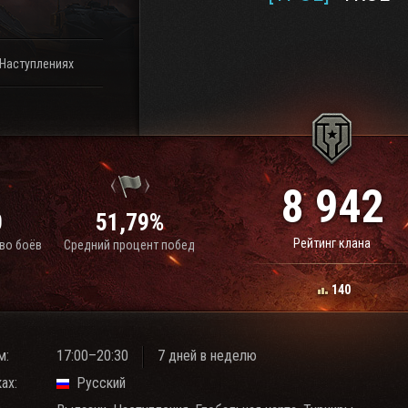
 Наступлениях
8 942
0
51,79%
Рейтинг клана
во боёв
Средний процент побед
140
м:
17:00–20:30
7 дней в неделю
ах:
Русский