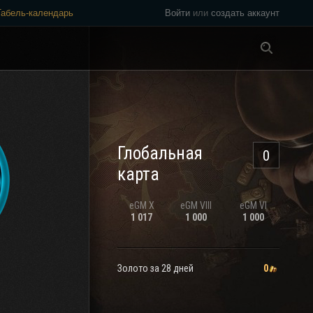
Табель-календарь
Войти
или
создать аккаунт
Везде
Глобальная
0
карта
eGM
X
eGM
VIII
eGM
VI
1 017
1 000
1 000
Золото за 28 дней
0