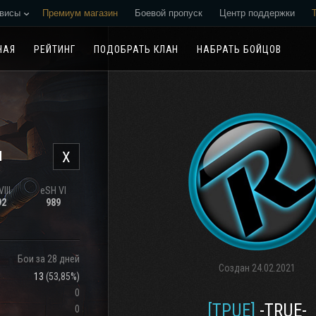
висы
Премиум магазин
Боевой пропуск
Центр поддержки
Реферальная программа
НАЯ
РЕЙТИНГ
ПОДОБРАТЬ КЛАН
НАБРАТЬ БОЙЦОВ
н
X
III
eSH VI
92
989
Бои за 28 дней
Создан
24.02.2021
13
(
53,85%
)
0
[TPUE]
-TRUE-
0