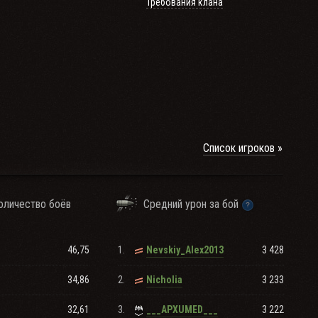
Требования клана
Список игроков
оличество боёв
Средний урон за бой
46,75
1.
3 428
Nevskiy_Alex2013
34,86
2.
3 233
Nicholia
32,61
3.
3 222
___APXUMED___