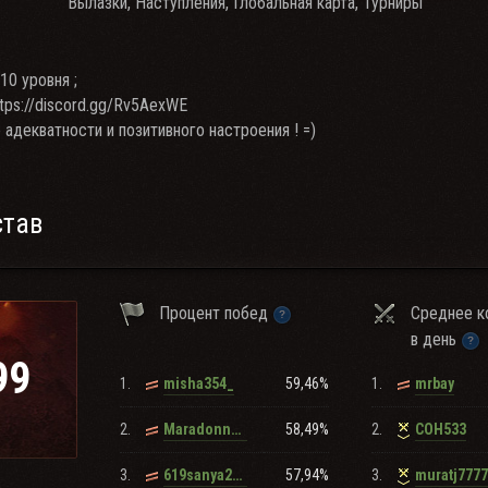
Вылазки, Наступления, Глобальная карта, Турниры
10 уровня ;
ttps://discord.gg/Rv5AexWE
е адекватности и позитивного настроения ! =)
став
Процент побед
Среднее к
в день
99
1.
59,46%
1.
misha354_
mrbay
2.
58,49%
2.
Maradonner_1
COH533
3.
57,94%
3.
619sanya2014
muratj7777