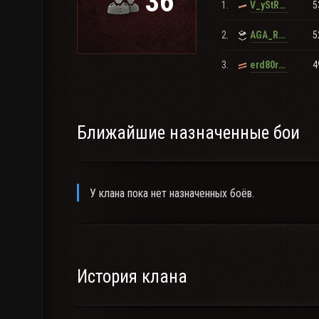
36
1.
5
V_yStRe_L
Наша группа "ВКонтакте"
2.
5
AGA_RANGER
3.
4
erd80rus
Нажми если хочешь узнать побольше об Агинском 
Ближайшие назначенные бои
У клана пока нет назначенных боёв.
История клана