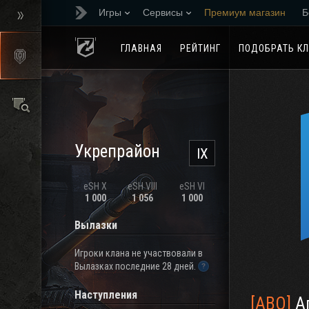
Игры
Сервисы
Премиум магазин
Б
Реферальная програм
ГЛАВНАЯ
РЕЙТИНГ
ПОДОБРАТЬ К
Укрепрайон
IX
eSH X
eSH VIII
eSH VI
1 000
1 056
1 000
Вылазки
Игроки клана не участвовали в
Вылазках последние 28 дней.
Наступления
[ABO]
Аг