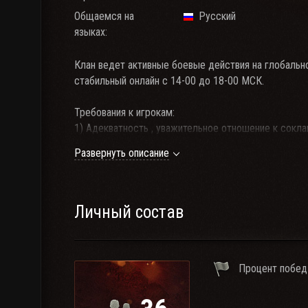
Общаемся на
Русский
языках:
Клан ведет активные боевые действия на глобально
стабильный онлайн с 14-00 до 18-00 МСК.
Требования к игрокам:
1) Адекватность , уважительное отношение к сокла
2) Минимум 5 единиц ТОП техники
Развернуть описание
3) Прайм тайм: 14-00 до 18-00 МСК.
4) Голосовая связь
TeamSpeak3
Включил игру, включи Тимспик!!!
( Обязательно)
5) Общий % побед не ниже 53%
Личный состав
6) Рейтинг эффективности не ниже 1300
7) Участие в ежедневных боях на глобальной карте.
Удачи в боях!
Процент побед
Рейтинг клана по Иванерру