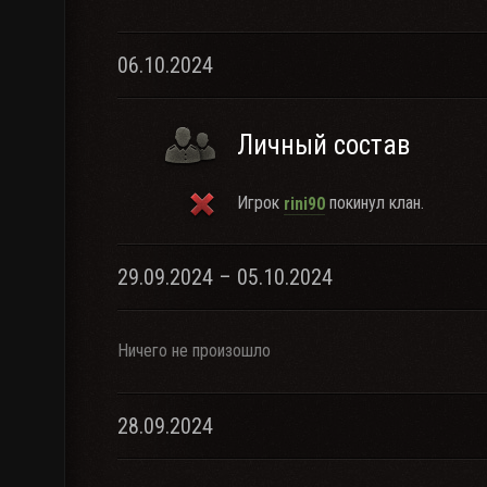
06.10.2024
Личный состав
Игрок
покинул клан.
rini90
29.09.2024 – 05.10.2024
Ничего не произошло
28.09.2024