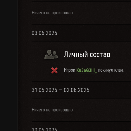
Ничего не произошло
03.06.2025
Личный состав
Игрок
покинул клан.
Ku3aG3ill_
31.05.2025 – 02.06.2025
Ничего не произошло
30.05.2025