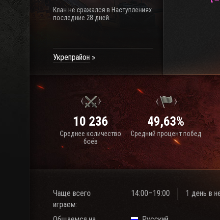
Клан не сражался в Наступлениях
последние 28 дней.
Укрепрайон
10 236
49,63%
Среднее количество
Средний процент побед
боёв
Чаще всего
14:00–19:00
1 день в 
играем:
Общаемся на
Русский