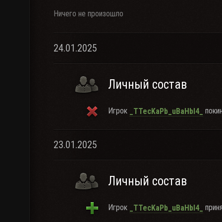
Ничего не произошло
24.01.2025
Личный состав
Игрок
покин
_TTecKaPb_uBaHbl4_
23.01.2025
Личный состав
Игрок
приня
_TTecKaPb_uBaHbl4_