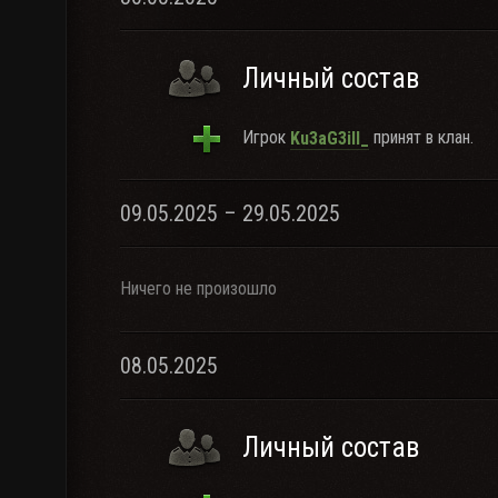
Личный состав
Игрок
принят в клан.
Ku3aG3ill_
09.05.2025 – 29.05.2025
Ничего не произошло
08.05.2025
Личный состав