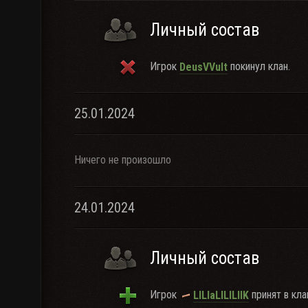
Личный состав
Игрок
покинул клан.
DeusVVult
25.01.2024
Ничего не произошло
24.01.2024
Личный состав
Игрок
принят в кла
LlLlaLlLlLllK