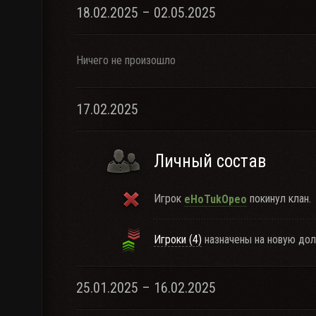
18.02.2025 – 02.05.2025
Ничего не произошло
17.02.2025
Личный состав
Игрок
покинул клан.
eHoTukOpeo
Игроки (4)
назначены на новую дол
25.01.2025 – 16.02.2025