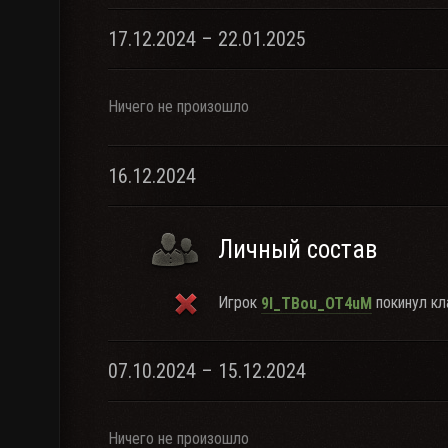
17.12.2024 – 22.01.2025
Ничего не произошло
16.12.2024
Личный состав
Игрок
покинул кл
9I_TBou_OT4uM
07.10.2024 – 15.12.2024
Ничего не произошло