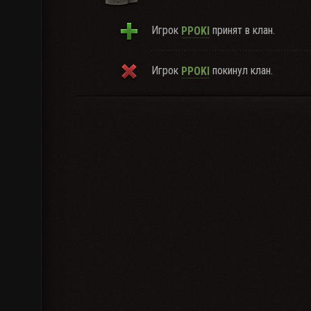
Игрок
принят в клан.
PPOKI
Игрок
покинул клан.
PPOKI