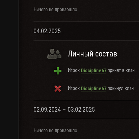
Ничего не произошло
04.02.2025
Личный состав
Игрок
принят в клан.
Discipline67
Игрок
покинул клан.
Discipline67
02.09.2024 – 03.02.2025
Ничего не произошло