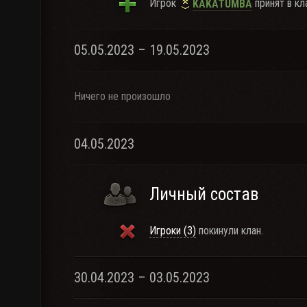
Игрок
принят в кл
KAKATUMBA
05.05.2023 – 19.05.2023
Ничего не произошло
04.05.2023
Личный состав
Игроки (3)
покинули клан.
30.04.2023 – 03.05.2023