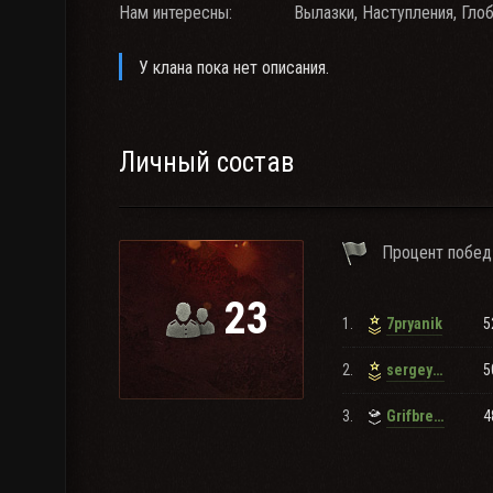
Нам интересны:
Вылазки, Наступления, Глоб
У клана пока нет описания.
Личный состав
Процент побед
23
1.
5
7pryanik
2.
5
sergeyzazz
3.
4
Grifbreaker