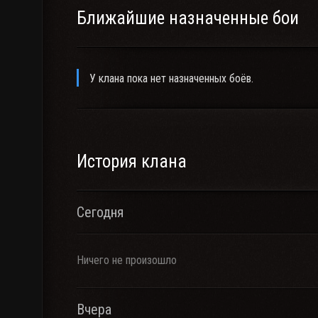
Ближайшие назначенные бои
У клана пока нет назначенных боёв.
История клана
Сегодня
Ничего не произошло
Вчера