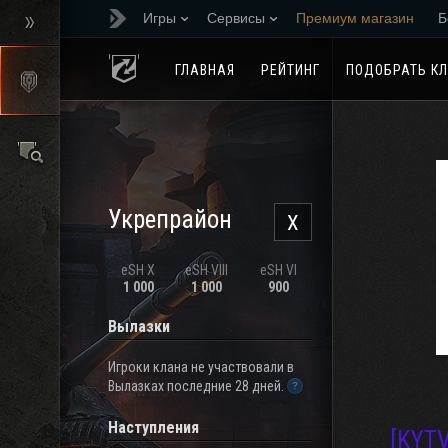
Игры
Сервисы
Премиум магазин
Б
Реферальная програм
ГЛАВНАЯ
РЕЙТИНГ
ПОДОБРАТЬ К
Укрепрайон
X
eSH X
eSH VIII
eSH VI
1 000
1 000
900
Вылазки
Игроки клана не участвовали в
Вылазках последние 28 дней.
Наступления
[KYTV