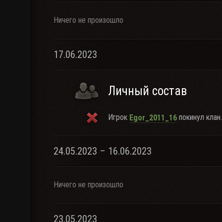
Ничего не произошло
17.06.2023
Личный состав
Игрок
покинул клан.
Egor_2011_16
24.05.2023 – 16.06.2023
Ничего не произошло
23.05.2023