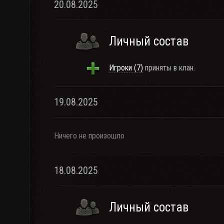
20.08.2025
Личный состав
Игроки (7)
приняты в клан.
19.08.2025
Ничего не произошло
18.08.2025
Личный состав