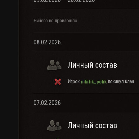
Ничего не произошло
08.02.2026
Личный состав
Игрок
покинул клан.
nikitik_polik
07.02.2026
Личный состав