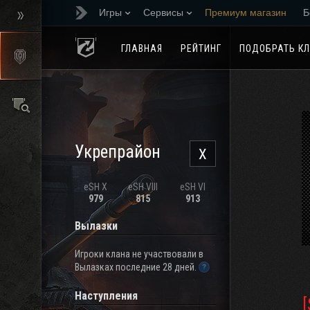
Игры
Сервисы
Премиум магазин
Б
Реферальная програм
ГЛАВНАЯ
РЕЙТИНГ
ПОДОБРАТЬ К
Укрепрайон
X
eSH X
eSH VIII
eSH VI
979
815
913
Вылазки
Игроки клана не участвовали в
Вылазках последние 28 дней.
Наступления
[