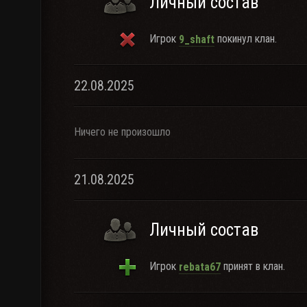
Личный состав
Игрок
покинул клан.
9_shaft
22.08.2025
Ничего не произошло
21.08.2025
Личный состав
Игрок
принят в клан.
rebata67