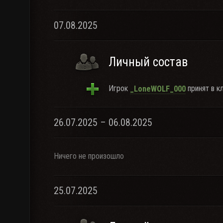
07.08.2025
Личный состав
Игрок
принят в кл
_LoneWOLF_000
26.07.2025 – 06.08.2025
Ничего не произошло
25.07.2025