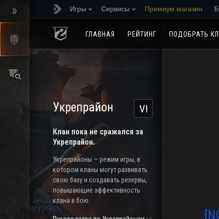
Игры
Сервисы
Премиум магазин
Б
Реферальная програм
ГЛАВНАЯ
РЕЙТИНГ
ПОДОБРАТЬ К
Укрепрайон
VI
Клан пока не сражался за
Укрепрайон.
Укрепрайоны — режим игры, в
котором кланы могут развивать
свою базу и создавать резервы,
повышающие эффективность
клана в бою.
[N