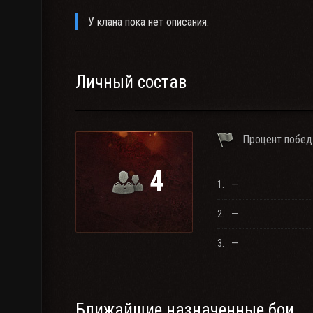
У клана пока нет описания.
Личный состав
Процент побед
4
1.
—
2.
—
3.
—
Ближайшие назначенные бои